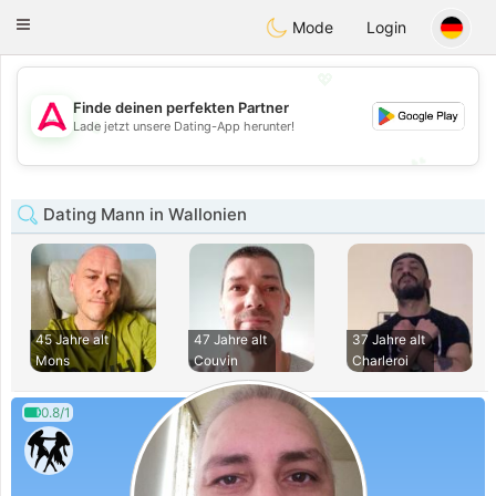
Tantôt
Toggle
Mode
Login
navigation
💖
Finde deinen perfekten Partner
💖
Lade jetzt unsere Dating-App herunter!
💕
💕
Dating Mann in Wallonien
45 Jahre alt
47 Jahre alt
37 Jahre alt
Mons
Couvin
Charleroi
0.8/1