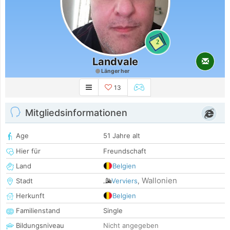
2
Landvale
Länger her
13
Mitgliedsinformationen
Age
51 Jahre alt
Hier für
Freundschaft
Land
Belgien
Wallonien
Stadt
Verviers
,
Herkunft
Belgien
Familienstand
Single
Bildungsniveau
Nicht angegeben