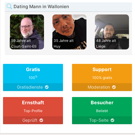
Dating Mann in Wallonien
59 Jahre alt
35 Jahre alt
48 Jahre alt
Court-Saint-Eti
Huy
Liège
Gratis
Support
%
100
100% gratis
Gratisdienste
Moderation
Ernsthaft
Besucher
Top-Profile
Beliebt
Geprüft
Top-Seite