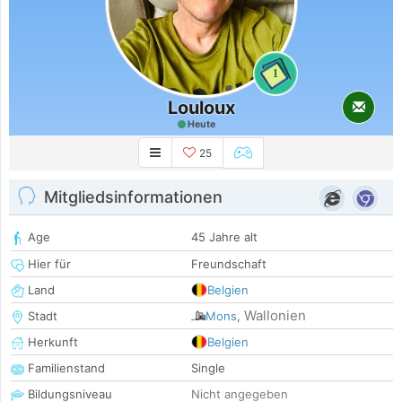
1
Louloux
Heute
25
Mitgliedsinformationen
Age
45 Jahre alt
Hier für
Freundschaft
Land
Belgien
Wallonien
Stadt
Mons
,
Herkunft
Belgien
Familienstand
Single
Bildungsniveau
Nicht angegeben