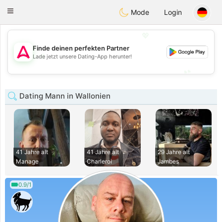
Tantôt
Toggle
Mode
Login
navigation
💖
Finde deinen perfekten Partner
💖
Lade jetzt unsere Dating-App herunter!
💕
💕
Dating Mann in Wallonien
41 Jahre alt
41 Jahre alt
29 Jahre alt
Manage
Charleroi
Jambes
0.9/1