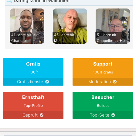
Dating Mann in Wallonien
41 Jahre alt
45 Jahre alt
51 Jahre alt
Charleroi
Mons
Chapelle-lez-He
Gratis
Support
%
100
100% gratis
Gratisdienste
Moderation
Ernsthaft
Besucher
Top-Profile
Beliebt
Geprüft
Top-Seite