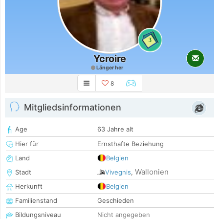
3
Ycroire
Länger her
8
Mitgliedsinformationen
Age
63 Jahre alt
Hier für
Ernsthafte Beziehung
Land
Belgien
Wallonien
Stadt
Vivegnis
,
Herkunft
Belgien
Familienstand
Geschieden
Bildungsniveau
Nicht angegeben