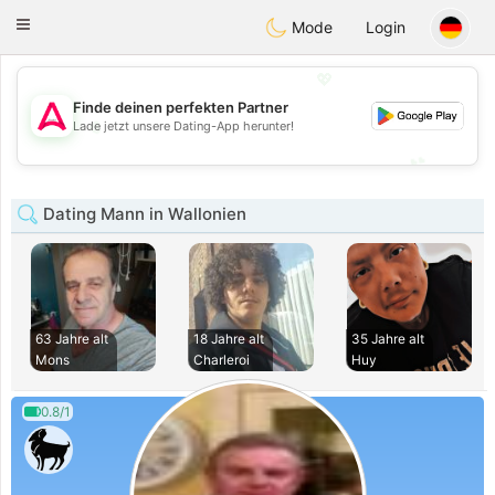
Tantôt
Toggle
Mode
Login
navigation
💖
Finde deinen perfekten Partner
💖
Lade jetzt unsere Dating-App herunter!
💕
💕
Dating Mann in Wallonien
63 Jahre alt
18 Jahre alt
35 Jahre alt
Mons
Charleroi
Huy
0.8/1