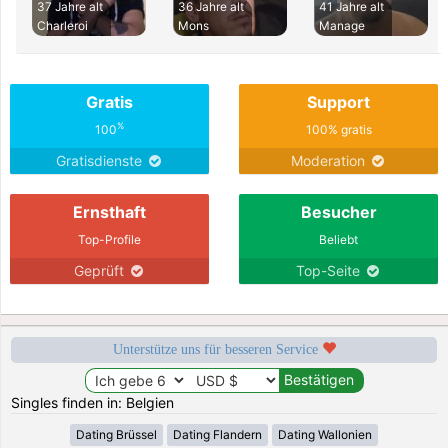
37 Jahre alt
36 Jahre alt
41 Jahre alt
Charleroi
Mons
Manage
Gratis
Support
%
100
100% gratis
Gratisdienste
Moderation
Ernsthaft
Besucher
Top-Profile
Beliebt
Geprüft
Top-Seite
Unterstütze uns für besseren Service
Singles finden in: Belgien
Dating Brüssel
Dating Flandern
Dating Wallonien