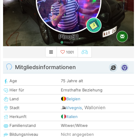
5
Pino51
Heute
1001
Mitgliedsinformationen
Age
75 Jahre alt
Hier für
Ernsthafte Beziehung
Land
Belgien
Wallonien
Stadt
Vivegnis
,
Herkunft
Italien
Familienstand
Witwer/Witwe
Bildungsniveau
Nicht angegeben