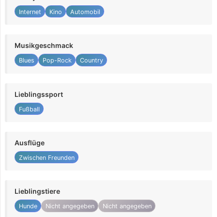
Internet
Kino
Automobil
Musikgeschmack
Blues
Pop-Rock
Country
Lieblingssport
Fußball
Ausflüge
Zwischen Freunden
Lieblingstiere
Hunde
Nicht angegeben
Nicht angegeben