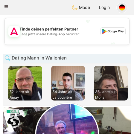
Tantôt
Toggle
Mode
Login
navigation
💖
Finde deinen perfekten Partner
💖
Lade jetzt unsere Dating-App herunter!
💕
💕
Dating Mann in Wallonien
52 Jahre alt
34 Jahre alt
36 Jahre alt
Amay
La Louvière
Mons
0.8/1