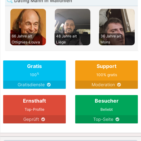
Dating Mann in Wallonien
66 Jahre alt
48 Jahre alt
36 Jahre alt
Ottignies-Louva
Liège
Mons
Gratis
Support
%
100
100% gratis
Gratisdienste
Moderation
Ernsthaft
Besucher
Top-Profile
Beliebt
Geprüft
Top-Seite