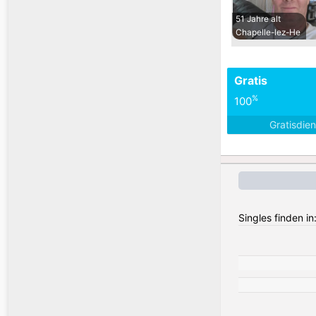
51 Jahre alt
Chapelle-lez-He
Gratis
%
100
Gratisdie
Singles finden in