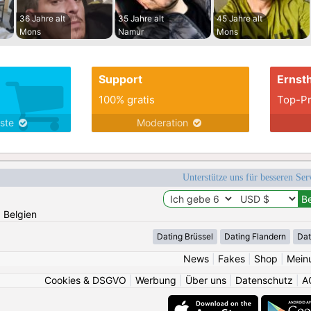
36 Jahre alt
35 Jahre alt
45 Jahre alt
Mons
Namur
Mons
Support
Ernsth
100% gratis
Top-Pr
nste
Moderation
Unterstütze uns für besseren Se
: Belgien
Dating Brüssel
Dating Flandern
Dat
News
|
Fakes
|
Shop
|
Mein
Cookies & DSGVO
|
Werbung
|
Über uns
|
Datenschutz
|
A