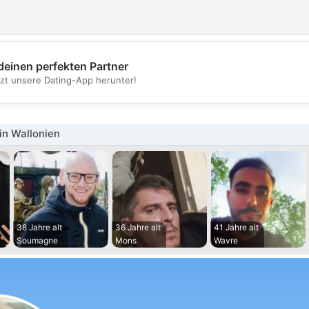
deinen perfekten Partner
💖
tzt unsere Dating-App herunter!
💕
in Wallonien
38 Jahre alt
36 Jahre alt
41 Jahre alt
Soumagne
Mons
Wavre