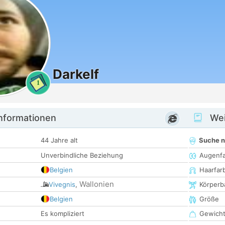
Darkelf
1
informationen
Wei
44 Jahre alt
Suche 
Unverbindliche Beziehung
Augenf
Belgien
Haarfar
Wallonien
Vivegnis
,
Körperb
Belgien
Größe
Es kompliziert
Gewich