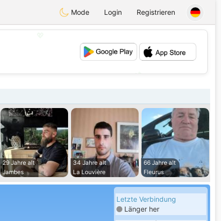
Mode
Login
Registrieren
💖
💕
29 Jahre alt
34 Jahre alt
66 Jahre alt
Jambes
La Louvière
Fleurus
Letzte Verbindung
Länger her