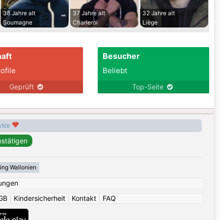
38 Jahre alt
37 Jahre alt
32 Jahre alt
Soumagne
Charleroi
Liège
aft
Besucher
ofile
Beliebt
Geprüft
Top-Seite
rvice
ing Wallonien
ungen
GB
|
Kindersicherheit
|
Kontakt
|
FAQ