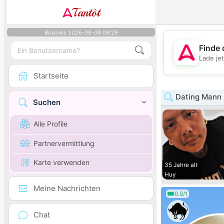
Tantôt
Brussels 2026-08-08 09:29
Finde 
Lade je
Startseite
Dating Mann 
Suchen
Alle Profile
Partnervermittlung
Karte verwenden
35 Jahre alt
Huy
Meine Nachrichten
0.9/1
Chat