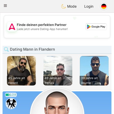
Tantôt
Toggle
Mode
Login
navigation
💖
Finde deinen perfekten Partner
💖
Lade jetzt unsere Dating-App herunter!
💕
💕
Dating Mann in Flandern
45 Jahre alt
46 Jahre alt
39 Jahre alt
Herent
Renaix
Veurne
0.7/1