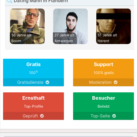
Dating Mann in Flandern
56 Jahre alt
27 Jahre alt
51 Jahre alt
Boom
Antwerpen
Herent
Gratis
Support
%
100
100% gratis
Gratisdienste
Moderation
Ernsthaft
Besucher
Top-Profile
Beliebt
Geprüft
Top-Seite