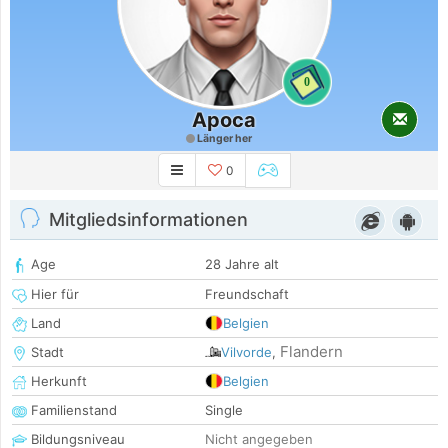
0
Apoca
Länger her
0
Mitgliedsinformationen
Age
28 Jahre alt
Hier für
Freundschaft
Land
Belgien
Flandern
Stadt
Vilvorde
,
Herkunft
Belgien
Familienstand
Single
Bildungsniveau
Nicht angegeben