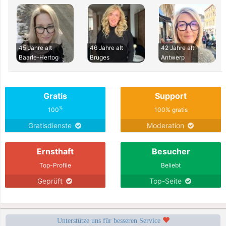
45 Jahre alt
46 Jahre alt
42 Jahre alt
Baarle-Hertog
Bruges
Antwerp
Gratis
Support
%
100
100% gratis
Gratisdienste
Moderation
Ernsthaft
Besucher
Top-Profile
Beliebt
Geprüft
Top-Seite
Unterstütze uns für besseren Service