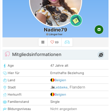
3
Nadine79
Länger her
69
Mitgliedsinformationen
Age
47 Jahre alt
Hier für
Ernsthafte Beziehung
Land
Belgien
Flandern
Stadt
Lebbeke
,
Herkunft
Belgien
Familienstand
Single
Bildungsniveau
Nicht angegeben