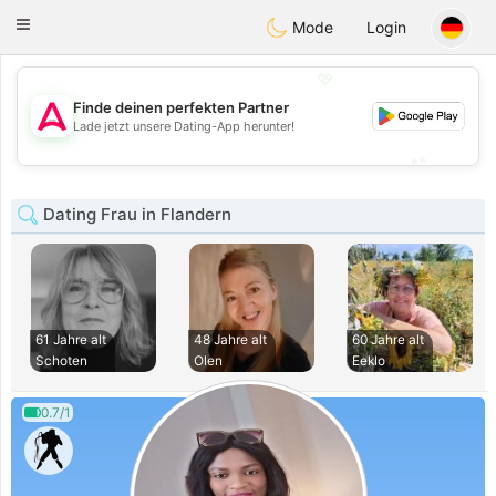
Tantôt
Toggle
Mode
Login
navigation
💖
Finde deinen perfekten Partner
💖
Lade jetzt unsere Dating-App herunter!
💕
💕
Dating Frau in Flandern
61 Jahre alt
48 Jahre alt
60 Jahre alt
Schoten
Olen
Eeklo
0.7/1