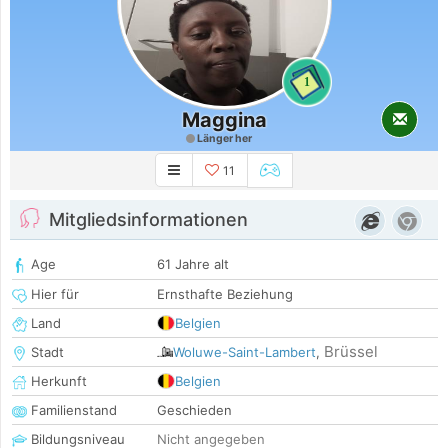
1
Maggina
Länger her
11
Mitgliedsinformationen
Age
61 Jahre alt
Hier für
Ernsthafte Beziehung
Land
Belgien
Brüssel
Stadt
Woluwe-Saint-Lambert
,
Herkunft
Belgien
Familienstand
Geschieden
Bildungsniveau
Nicht angegeben