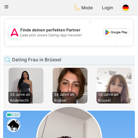
Tantôt
Toggle
Mode
Login
navigation
💖
Finde deinen perfekten Partner
💖
Lade jetzt unsere Dating-App herunter!
💕
💕
Dating Frau in Brüssel
39 Jahre alt
38 Jahre alt
38 Jahre alt
Anderlecht
Brüssel
Brüssel
0.9/1