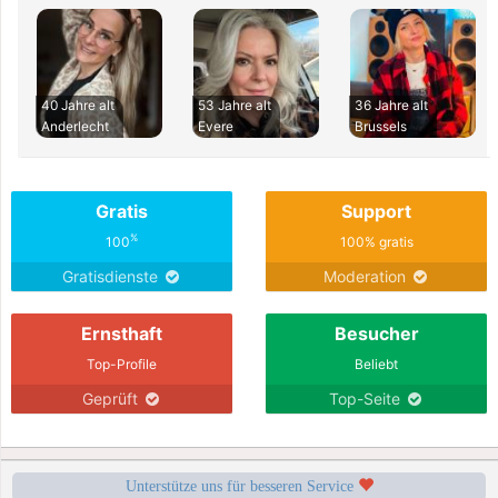
40 Jahre alt
53 Jahre alt
36 Jahre alt
Anderlecht
Evere
Brussels
Gratis
Support
%
100
100% gratis
Gratisdienste
Moderation
Ernsthaft
Besucher
Top-Profile
Beliebt
Geprüft
Top-Seite
Unterstütze uns für besseren Service