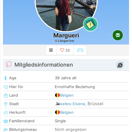
1
Margueri
Länger her
32
Mitgliedsinformationen
Age
39 Jahre alt
Hier für
Ernsthafte Beziehung
Land
Belgien
Brüssel
Stadt
Ixelles-Elsene
,
Herkunft
Belgien
Familienstand
Single
Bildungsniveau
Nicht angegeben