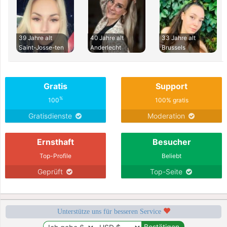
39 Jahre alt
40 Jahre alt
33 Jahre alt
Saint-Josse-ten
Anderlecht
Brussels
Gratis
Support
%
100
100% gratis
Gratisdienste
Moderation
Ernsthaft
Besucher
Top-Profile
Beliebt
Geprüft
Top-Seite
Unterstütze uns für besseren Service