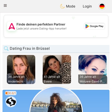
Tantôt
Toggle
Mode
Login
navigation
💖
Finde deinen perfekten Partner
💖
Lade jetzt unsere Dating-App herunter!
💕
💕
Dating Frau in Brüssel
36 Jahre alt
41 Jahre alt
36 Jahre alt
Anderlecht
Evere
Woluwe-Saint-Pierr
0.6/1