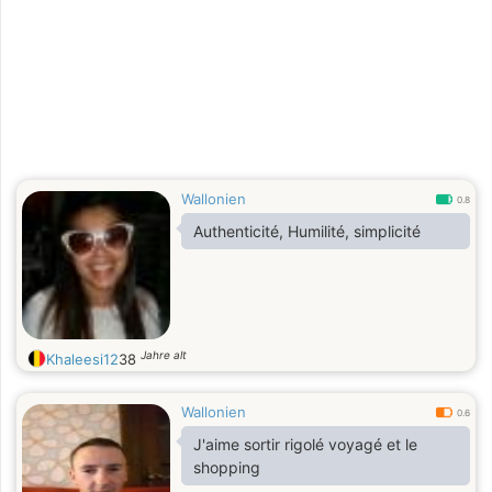
Wallonien
0.8
Authenticité, Humilité, simplicité
Jahre alt
Khaleesi12
38
Wallonien
0.6
J'aime sortir rigolé voyagé et le
shopping