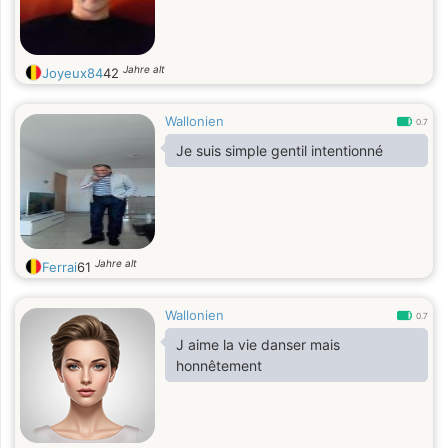
Jahre alt
Joyeux84
42
Wallonien
0.7
Je suis simple gentil intentionné
Jahre alt
Ferrai
61
Wallonien
0.7
J aime la vie danser mais
honnêtement