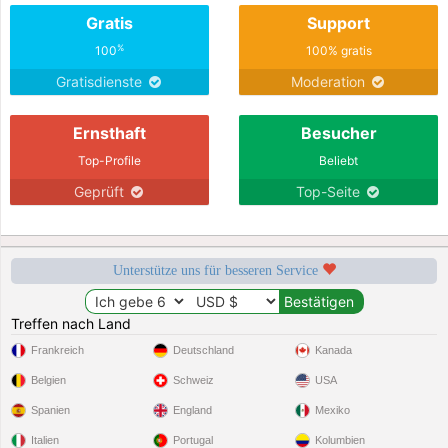
Gratis
Support
%
100
100% gratis
Gratisdienste
Moderation
Ernsthaft
Besucher
Top-Profile
Beliebt
Geprüft
Top-Seite
Unterstütze uns für besseren Service
Treffen nach Land
Frankreich
Deutschland
Kanada
Belgien
Schweiz
USA
Spanien
England
Mexiko
Italien
Portugal
Kolumbien