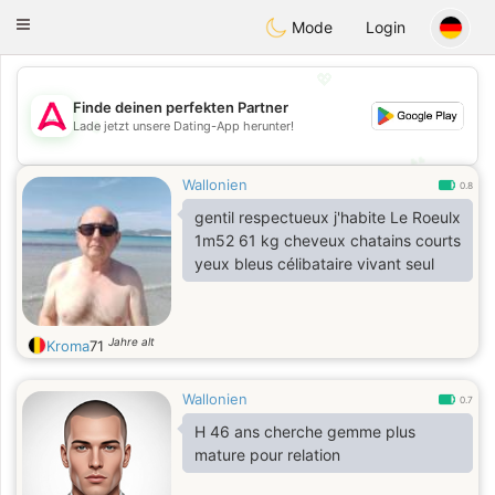
Tantôt
Toggle
Mode
Login
navigation
💖
Finde deinen perfekten Partner
💖
Lade jetzt unsere Dating-App herunter!
💕
💕
Wallonien
0.8
gentil respectueux j'habite Le Roeulx
1m52 61 kg cheveux chatains courts
yeux bleus célibataire vivant seul
Jahre alt
Kroma
71
Wallonien
0.7
H 46 ans cherche gemme plus
mature pour relation