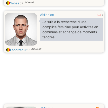
Jahre alt
Sabee
57
Wallonien
0
Je suis à la recherche d une
complice féminine pour activités en
communs et échange de moments
tendres
Jahre alt
Ladorateur
55