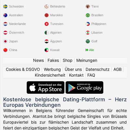
Schweden
Behinderte
Tiere
Australien
Marokko
Brasilien
Niederlande
Tunesien
Philippinen
Österreich
Algerien
Libanon
Japan
Ägypten
Golf
China
Kuwait
Alle
News
|
Fakes
|
Shop
|
Meinungen
Cookies & DSGVO
|
Werbung
|
Über uns
|
Datenschutz
|
AGB
|
Kindersicherheit
|
Kontakt
|
FAQ
Kostenlose belgische Dating-Plattform – Herz
Europas Verbindungen
Willkommen in Belgiens führender Gemeinschaft für echte
Verbindungen. Atantot.be bringt belgische Singles von Brüssels
Europaviertel bis zur flämischen Landschaft zusammen und
feiert den einzigartigen belgischen Geist der Vielfalt und Einheit.