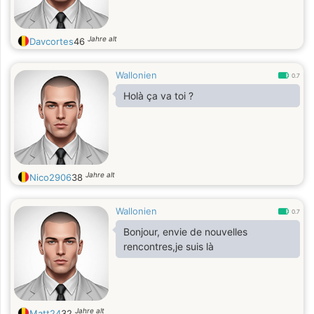
Jahre alt
Davcortes
46
Wallonien
0.7
Holà ça va toi ?
Jahre alt
Nico2906
38
Wallonien
0.7
Bonjour, envie de nouvelles
rencontres,je suis là
Jahre alt
Matt24
32