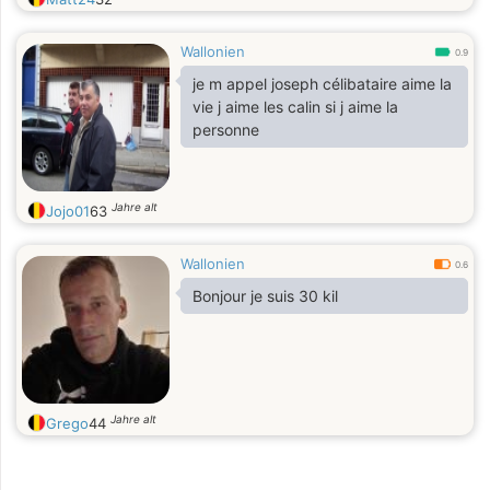
Wallonien
0.9
je m appel joseph célibataire aime la
vie j aime les calin si j aime la
personne
Jahre alt
Jojo01
63
Wallonien
0.6
Bonjour je suis 30 kil
Jahre alt
Grego
44