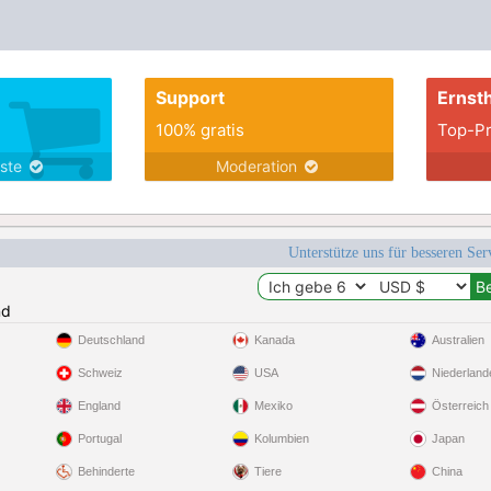
Support
Ernsth
100% gratis
Top-Pr
nste
Moderation
Unterstütze uns für besseren Se
nd
Deutschland
Kanada
Australien
Schweiz
USA
Niederland
England
Mexiko
Österreich
Portugal
Kolumbien
Japan
Behinderte
Tiere
China