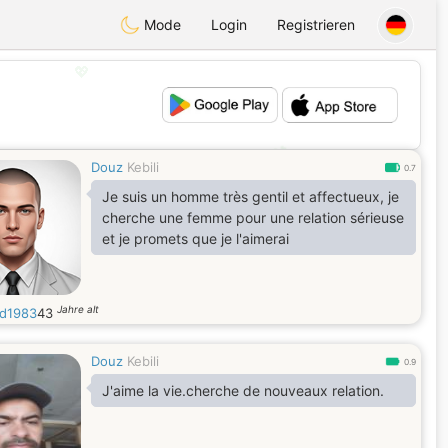
Mode
Login
Registrieren
💖
💕
Douz
Kebili
0.7
Je suis un homme très gentil et affectueux, je
cherche une femme pour une relation sérieuse
et je promets que je l'aimerai
Jahre alt
d1983
43
Douz
Kebili
0.9
J'aime la vie.cherche de nouveaux relation.