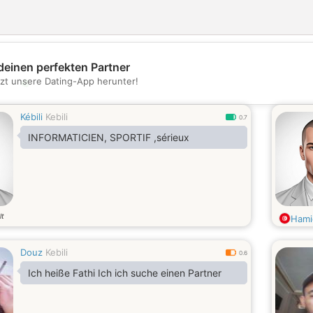
deinen perfekten Partner
💖
tzt unsere Dating-App herunter!
💕
Kébili
Kebili
0.7
INFORMATICIEN, SPORTIF ,sérieux
lt
Hami
Douz
Kebili
0.6
Ich heiße Fathi Ich ich suche einen Partner