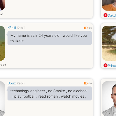
alt
Dakd
Kébili
Kebili
0.6
My name is aziz 24 years old I would like you
to like it
re alt
Prin
Douz
Kebili
0.6
technology engineer , no Smoke , no alcohool
, i play football , read roman , watch movies ,