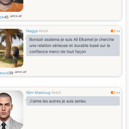
Jahre alt
ok
45
Nagga
Kébili
0.6
Bonsoir asslema je suis Ali Elkamel je cherche
une relation sérieuse et durable basé sur la
confiance merci de tout façon
Jahre alt
cesud
39
Rjim Maatoug
Kebili
0.6
J'aime les autres je suis serieu