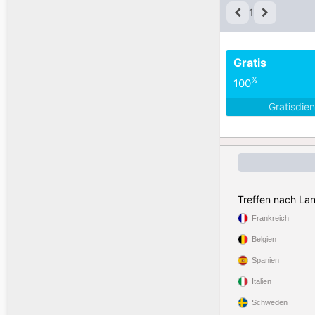
1
Gratis
%
100
Gratisdie
Treffen nach La
Frankreich
Belgien
Spanien
Italien
Schweden