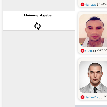
Jahre
Hamzus
34
Meinung abgeben
Jahre alt
Ali30
39
Jah
Hamed12
33