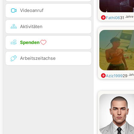
Videoanruf
Jahre 
Fathi06
31
Aktivitäten
Spenden
Arbeitszeitachse
Jah
Aziz1999
29