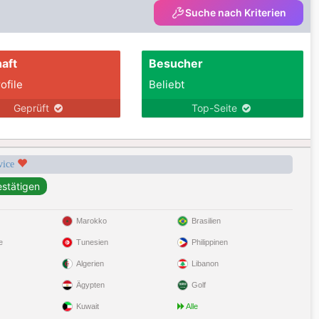
Suche nach Kriterien
aft
Besucher
ofile
Beliebt
Geprüft
Top-Seite
rvice
Marokko
Brasilien
e
Tunesien
Philippinen
Algerien
Libanon
Ägypten
Golf
Kuwait
Alle