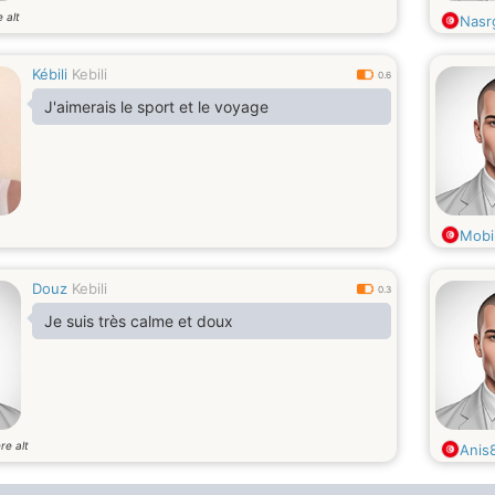
 alt
Nasr
Kébili
Kebili
0.6
J'aimerais le sport et le voyage
Mobi
Douz
Kebili
0.3
Je suis très calme et doux
re alt
Anis