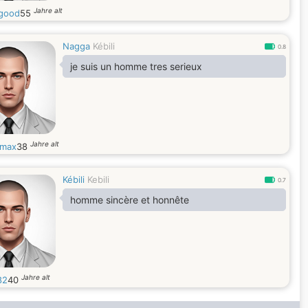
Jahre alt
good
55
Nagga
Kébili
0.8
je suis un homme tres serieux
Jahre alt
max
38
Kébili
Kebili
0.7
homme sincère et honnête
Jahre alt
82
40