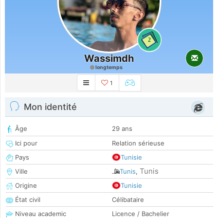
2
Wassimdh
longtemps
1
Mon identité
Âge
29 ans
Ici pour
Relation sérieuse
Pays
Tunisie
Tunis
Ville
Tunis
,
Origine
Tunisie
État civil
Célibataire
Niveau academic
Licence / Bachelier