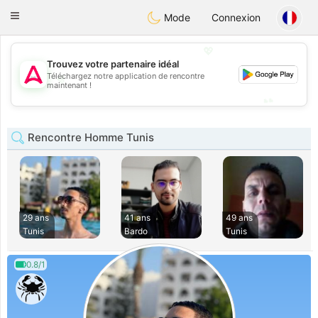
Tantôt
Toggle
Mode
Connexion
navigation
💖
Trouvez votre partenaire idéal
💖
Téléchargez notre application de rencontre
maintenant !
💕
💕
Rencontre Homme Tunis
29 ans
41 ans
49 ans
Tunis
Bardo
Tunis
0.8/1