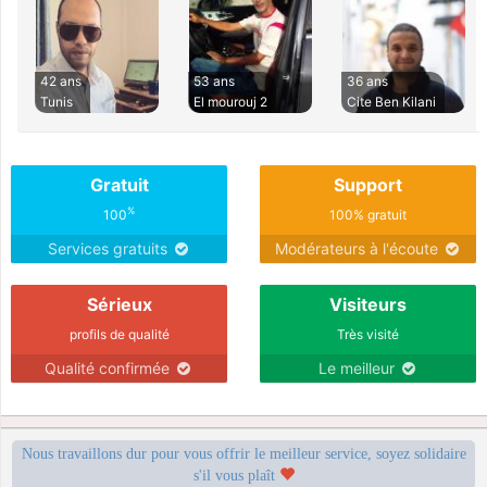
42 ans
53 ans
36 ans
Tunis
El mourouj 2
Cite Ben Kilani
Gratuit
Support
%
100
100% gratuit
Services gratuits
Modérateurs à l'écoute
Sérieux
Visiteurs
profils de qualité
Très visité
Qualité confirmée
Le meilleur
Nous travaillons dur pour vous offrir le meilleur service, soyez solidaire
s'il vous plaît