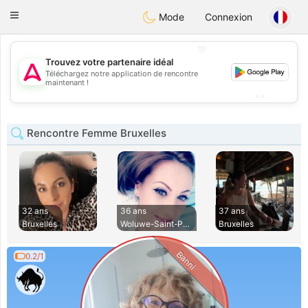
Tantôt
Toggle
Mode
Connexion
navigation
💖
Trouvez votre partenaire idéal
💖
Téléchargez notre application de rencontre
maintenant !
💕
💕
Rencontre Femme Bruxelles
32 ans
36 ans
37 ans
Bruxelles
Woluwe-Saint-Pierr
Bruxelles
Banni
0.2/1