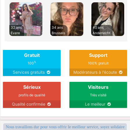
32 ans
34 ans
40 ans
Evere
Brussels
Anderlecht
Gratuit
Support
%
100
100% gratuit
Services gratuits
Modérateurs à l'écoute
Sérieux
Visiteurs
profils de qualité
Très visité
Qualité confirmée
Le meilleur
Nous travaillons dur pour vous offrir le meilleur service, soyez solidaire