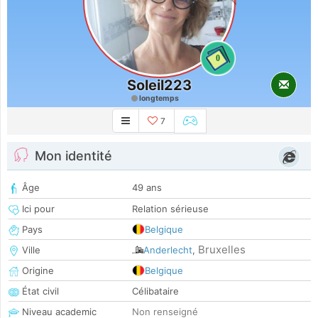
0
Soleil223
longtemps
7
Mon identité
Âge
49 ans
Ici pour
Relation sérieuse
Pays
Belgique
Bruxelles
Ville
Anderlecht
,
Origine
Belgique
État civil
Célibataire
Niveau academic
Non renseigné