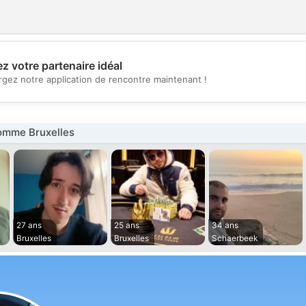
z votre partenaire idéal
💖
rgez notre application de rencontre maintenant !
💕
mme Bruxelles
27 ans
25 ans
34 ans
Bruxelles
Bruxelles
Schaerbeek