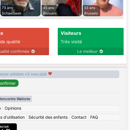
73 ans
45 ans
53 ans
Schaerbeek
Brussels
Brussels
ux
Visiteurs
 de qualité
Très visité
ualité confirmée
Le meilleur
soyez solidaire s'il vous plaît
Rencontre Wallonie
e
|
Opinions
 d'utilisation
|
Sécurité des enfants
|
Contact
|
FAQ