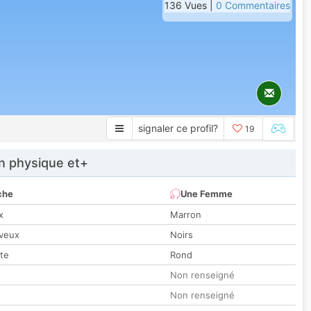
136 Vues |
0 Commentaires
signaler ce profil?
19
 physique et+
che
Une Femme
x
Marron
veux
Noirs
tte
Rond
Non renseigné
Non renseigné