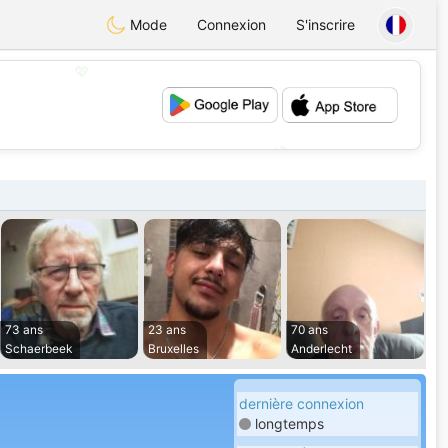
Mode
Connexion
S'inscrire
💖
💕
73 ans
23 ans
70 ans
Schaerbeek
Bruxelles
Anderlecht
dernière connexion
longtemps