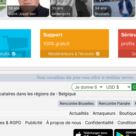
59 ans
35 ans
34 ans
Saint-Josse-ten
Anderlecht
Brussels
Support
Série
100% gratuit
profils
atuits
Modérateurs à l'écoute
Q
Nous travaillons dur pour vous offrir le meilleur service, 
bataires dans les régions de : Belgique
Rencontre Bruxelles
Rencontre Flandre
Actualités
|
Arnaqueurs
|
Boutiqu
ies & RGPD
|
Publicité
|
À propos de nous
|
Confidentialité
|
Conditions