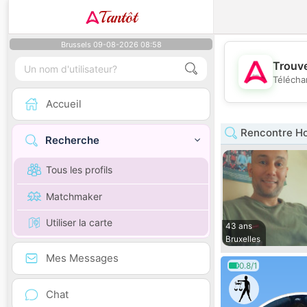
Tantôt
Brussels 09-08-2026 08:58
Trouve
Télécha
Accueil
Rencontre Ho
Recherche
Tous les profils
Matchmaker
Utiliser la carte
43 ans
Bruxelles
Mes Messages
0.8/1
Chat