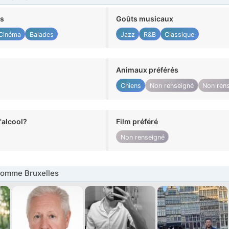
ts
Goûts musicaux
Cinéma
Balades
Jazz
R&B
Classique
Animaux préférés
Chiens
Non renseigné
Non ren
alcool?
Film préféré
Non renseigné
omme Bruxelles