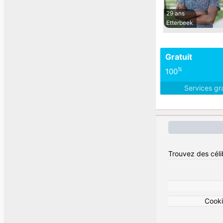
29 ans
Etterbeek
Gratuit
%
100
Services gr
Trouvez des céli
Cook