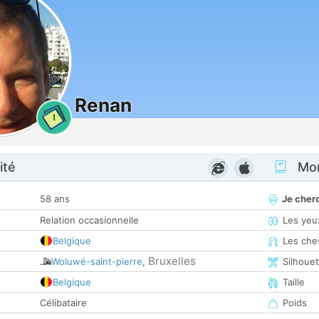
Renan
1
ité
Mon
58 ans
Je cher
Relation occasionnelle
Les yeu
Belgique
Les che
Bruxelles
Woluwé-saint-pierre
,
Silhoue
Belgique
Taille
Célibataire
Poids