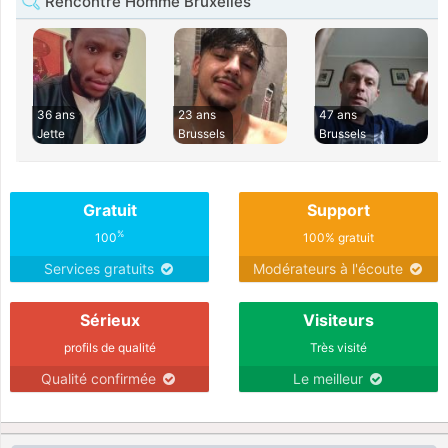
Rencontre Homme Bruxelles
36 ans
23 ans
47 ans
Jette
Brussels
Brussels
Gratuit
Support
%
100
100% gratuit
Services gratuits
Modérateurs à l'écoute
Sérieux
Visiteurs
profils de qualité
Très visité
Qualité confirmée
Le meilleur