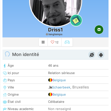
1
Driss1
longtemps
12
Mon identité
Âge
46 ans
Ici pour
Relation sérieuse
Pays
Belgique
Bruxelles
Ville
Schaerbeek
,
Origine
Belgique
État civil
Célibataire
Niveau academic
Non renseigné