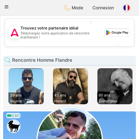
Tantôt
Toggle
Mode
Connexion
navigation
💖
Trouvez votre partenaire idéal
Téléchargez notre application de rencontre
💖
maintenant !
💕
💕
Rencontre Homme Flandre
39 ans
45 ans
60 ans
Veurne
Herent
Zomergem
0.9/1