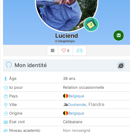
1
Luciend
longtemps
9
Mon identité
Âge
38 ans
Ici pour
Relation occasionnelle
Pays
Belgique
Flandre
Ville
Oostende
,
Origine
Belgique
État civil
Célibataire
Niveau academic
Non renseigné