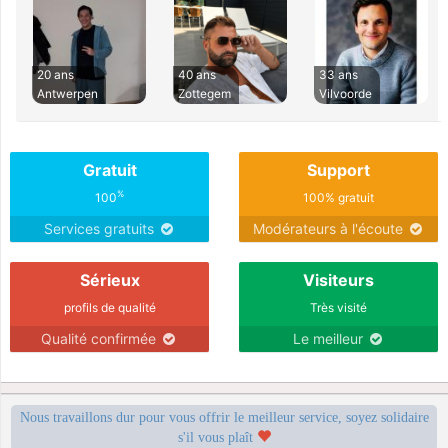
20 ans
40 ans
33 ans
Antwerpen
Zottegem
Vilvoorde
Gratuit
Support
%
100
100% gratuit
Services gratuits
Modérateurs à l'écoute
Sérieux
Visiteurs
profils de qualité
Très visité
Qualité confirmée
Le meilleur
Nous travaillons dur pour vous offrir le meilleur service, soyez solidaire
s'il vous plaît