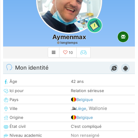
1
Aymenmax
longtemps
10
Mon identité
Âge
42 ans
Ici pour
Relation sérieuse
Pays
Belgique
Wallonie
Ville
Liège
,
Origine
Belgique
État civil
C'est compliqué
Niveau academic
Non renseigné