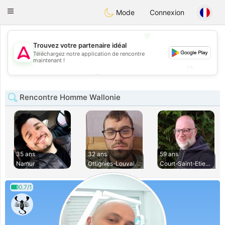
Tantôt
Toggle
Mode
Connexion
navigation
💖
Trouvez votre partenaire idéal
💖
Téléchargez notre application de rencontre
maintenant !
💕
💕
Rencontre Homme Wallonie
35 ans
32 ans
59 ans
Namur
Ottignies-Louvain-
Court-Saint-Etienn
0.7/1