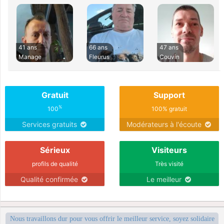
41 ans
66 ans
47 ans
Manage
Fleurus
Couvin
Gratuit
Support
%
100
100% gratuit
Services gratuits
Modérateurs à l'écoute
Sérieux
Visiteurs
profils de qualité
Très visité
Qualité confirmée
Le meilleur
Nous travaillons dur pour vous offrir le meilleur service, soyez solidaire