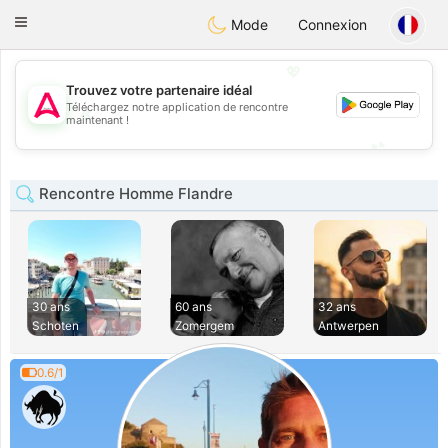
Tantôt
Toggle
Mode
Connexion
navigation
💖
Trouvez votre partenaire idéal
Téléchargez notre application de rencontre
💖
maintenant !
💕
💕
Rencontre Homme Flandre
30 ans
60 ans
32 ans
Schoten
Zomergem
Antwerpen
0.6/1