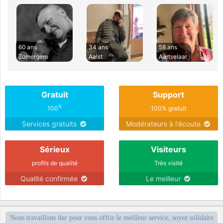
60 ans
34 ans
58 ans
Zomergem
Aalst
Aartselaar
Gratuit
Support
%
100
100% gratuit
Services gratuits
Modérateurs à l'écoute
Sérieux
Visiteurs
profils de qualité
Très visité
Qualité confirmée
Le meilleur
Nous travaillons dur pour vous offrir le meilleur service, soyez solidaire