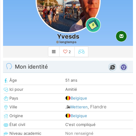
0
Yvesds
longtemps
2
Mon identité
Âge
51 ans
Ici pour
Amitié
Pays
Belgique
Flandre
Ville
Wetteren
,
Origine
Belgique
État civil
C'est compliqué
Niveau academic
Non renseigné