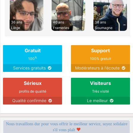
36 ans
40 ans
38 ans
Liège
Frameries
Soumagne
Gratuit
Support
%
100
100% gratuit
Services gratuits
Modérateurs à l'écoute
Sérieux
Visiteurs
profils de qualité
Très visité
Qualité confirmée
Le meilleur
Nous travaillons dur pour vous offrir le meilleur service, soyez solidaire
s'il vous plaît