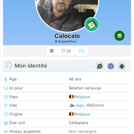
2
Calocalo
Aujourd'hui
23
Mon identité
Âge
48 ans
Ici pour
Relation sérieuse
Pays
Belgique
Wallonie
Ville
Liège
,
Origine
Belgique
État civil
Célibataire
Niveau academic
Non renseigné