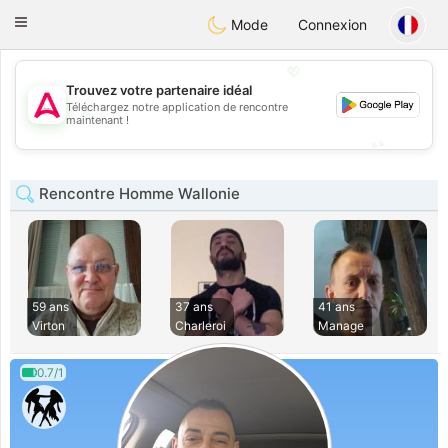
Tantôt
Toggle
Mode
Connexion
navigation
💖
Trouvez votre partenaire idéal
Téléchargez notre application de rencontre
💖
maintenant !
💕
💕
Rencontre Homme Wallonie
59 ans
37 ans
41 ans
Virton
Charleroi
Manage
0.7/1