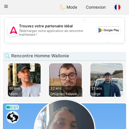
Tantôt
Toggle
Mode
Connexion
navigation
💖
Trouvez votre partenaire idéal
Téléchargez notre application de rencontre
💖
maintenant !
💕
💕
Rencontre Homme Wallonie
55 ans
32 ans
21 ans
Mons
Ottignies-Louvain-
Liège
0.8/1