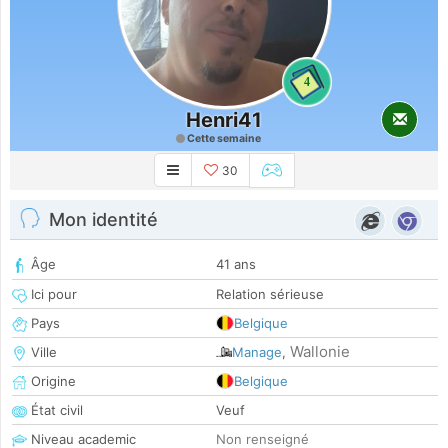
4
Henri41
Cette semaine
30
Mon identité
Âge
41 ans
Ici pour
Relation sérieuse
Pays
Belgique
Wallonie
Ville
Manage
,
Origine
Belgique
État civil
Veuf
Niveau academic
Non renseigné