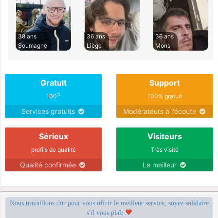
38 ans
36 ans
36 ans
Soumagne
Liège
Mons
Gratuit
Support
%
100
100% gratuit
Services gratuits
Modérateurs à l'écoute
Sérieux
Visiteurs
profils de qualité
Très visité
Qualité confirmée
Le meilleur
Nous travaillons dur pour vous offrir le meilleur service, soyez solidaire
s'il vous plaît