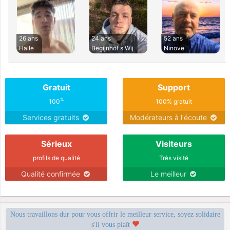
26 ans
24 ans
52 ans
Halle
Begijnhof s Wij
Ninove
Gratuit
Support
%
100
100% gratuit
Services gratuits
Modérateurs à l'écoute
Sérieux
Visiteurs
profils de qualité
Très visité
Qualité confirmée
Le meilleur
Nous travaillons dur pour vous offrir le meilleur service, soyez solidaire
s'il vous plaît