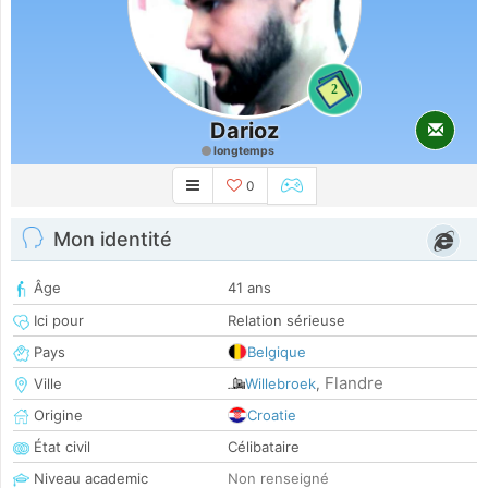
2
Darioz
longtemps
0
Mon identité
Âge
41 ans
Ici pour
Relation sérieuse
Pays
Belgique
Flandre
Ville
Willebroek
,
Origine
Croatie
État civil
Célibataire
Niveau academic
Non renseigné