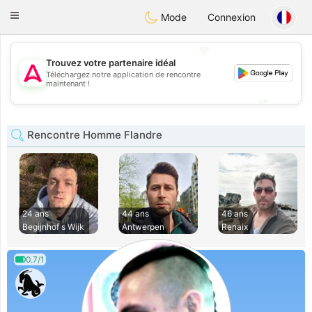
Tantôt
Toggle
Mode
Connexion
navigation
💖
Trouvez votre partenaire idéal
Téléchargez notre application de rencontre
💖
maintenant !
💕
💕
Rencontre Homme Flandre
24 ans
44 ans
46 ans
Begijnhof s Wijk
Antwerpen
Renaix
0.7/1