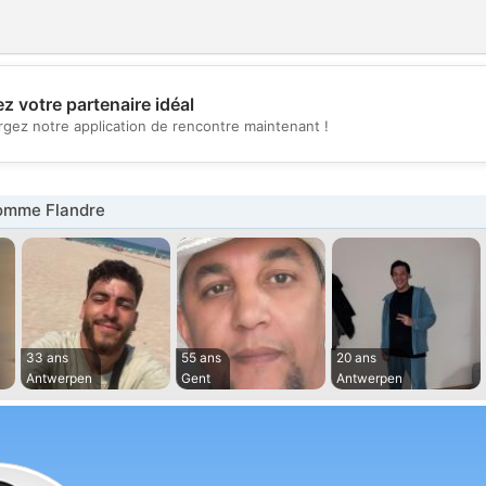
z votre partenaire idéal
💖
rgez notre application de rencontre maintenant !
💕
omme Flandre
33 ans
55 ans
20 ans
Antwerpen
Gent
Antwerpen