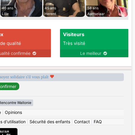
46 ans
45 ans
58 ans
Lille
Herent
Aartselaar
ux
Visiteurs
 de qualité
Très visité
ualité confirmée
Le meilleur
soyez solidaire s'il vous plaît
Rencontre Wallonie
e
|
Opinions
 d'utilisation
|
Sécurité des enfants
|
Contact
|
FAQ