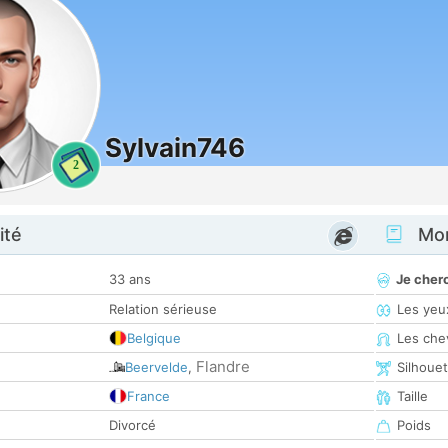
Sylvain746
2
ité
Mon
33 ans
Je cher
Relation sérieuse
Les yeu
Belgique
Les che
Flandre
Beervelde
,
Silhoue
France
Taille
Divorcé
Poids