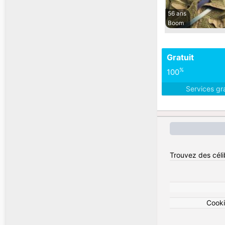
56 ans
Boom
Gratuit
%
100
Services gr
Trouvez des céli
Cook