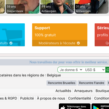
59 ans
44 ans
31 ans
Diepenbeek
Antwerpen
Antwerpen
Support
Série
100% gratuit
profils
atuits
Modérateurs à l'écoute
Q
Nous travaillons dur pour vous offrir le meilleur service, 
bataires dans les régions de : Belgique
Rencontre Bruxelles
Rencontre Flandre
Actualités
|
Arnaqueurs
|
Boutiqu
ies & RGPD
|
Publicité
|
À propos de nous
|
Confidentialité
|
Conditions