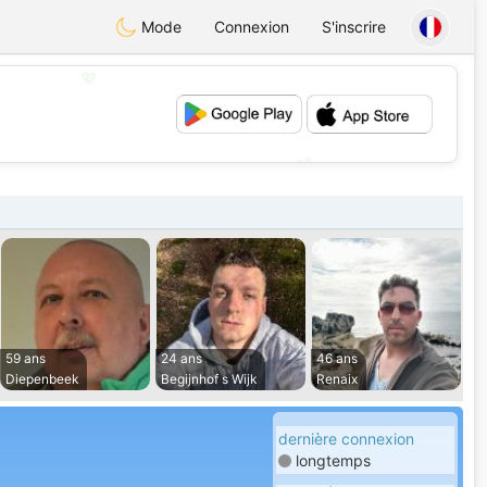
Mode
Connexion
S'inscrire
💖
💕
59 ans
24 ans
46 ans
Diepenbeek
Begijnhof s Wijk
Renaix
dernière connexion
longtemps