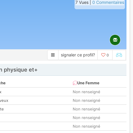
7 Vues |
0 Commentaires
signaler ce profil?
0
 physique et+
che
Une Femme
x
Non renseigné
veux
Non renseigné
tte
Non renseigné
Non renseigné
Non renseigné