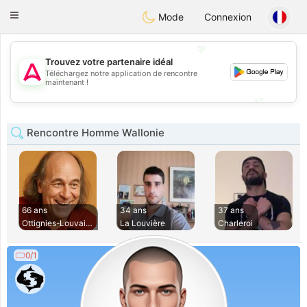
Tantôt
Toggle
Mode
Connexion
navigation
💖
Trouvez votre partenaire idéal
Téléchargez notre application de rencontre
💖
maintenant !
💕
💕
Rencontre Homme Wallonie
66 ans
34 ans
37 ans
Ottignies-Louvain-
La Louvière
Charleroi
0/1