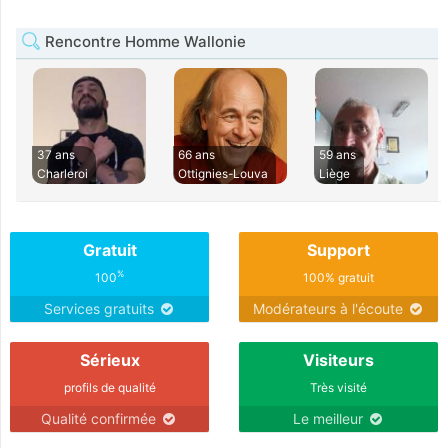
Rencontre Homme Wallonie
37 ans
66 ans
59 ans
Charleroi
Ottignies-Louva
Liège
Gratuit
Support
%
100
100% gratuit
Services gratuits
Modérateurs à l'écoute
Sérieux
Visiteurs
profils de qualité
Très visité
Qualité confirmée
Le meilleur