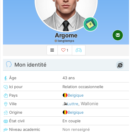
0
Argome
longtemps
1
Mon identité
Âge
43 ans
Ici pour
Relation occasionnelle
Pays
Belgique
Wallonie
Ville
Luttre
,
Origine
Belgique
État civil
En couple
Niveau academic
Non renseigné