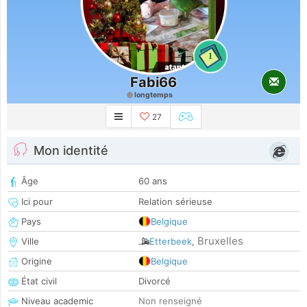
1
Fabi66
longtemps
27
Mon identité
Âge
60 ans
Ici pour
Relation sérieuse
Pays
Belgique
Bruxelles
Ville
Etterbeek
,
Origine
Belgique
État civil
Divorcé
Niveau academic
Non renseigné