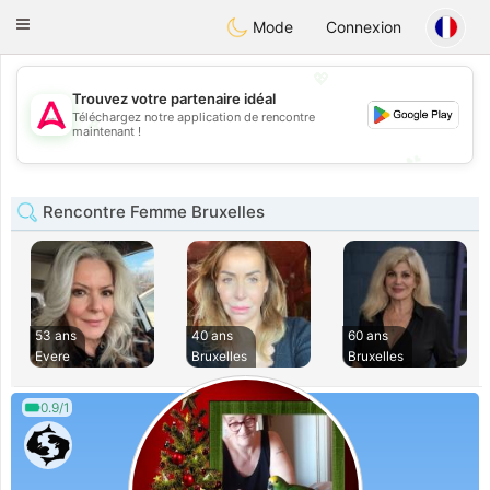
Tantôt
Toggle
Mode
Connexion
navigation
💖
Trouvez votre partenaire idéal
Téléchargez notre application de rencontre
💖
maintenant !
💕
💕
Rencontre Femme Bruxelles
53 ans
40 ans
60 ans
Evere
Bruxelles
Bruxelles
0.9/1