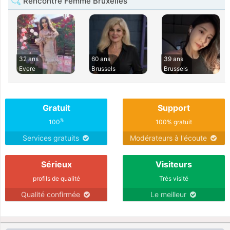
Rencontre Femme Bruxelles
32 ans
60 ans
39 ans
Evere
Brussels
Brussels
Gratuit
Support
%
100
100% gratuit
Services gratuits
Modérateurs à l'écoute
Sérieux
Visiteurs
profils de qualité
Très visité
Qualité confirmée
Le meilleur