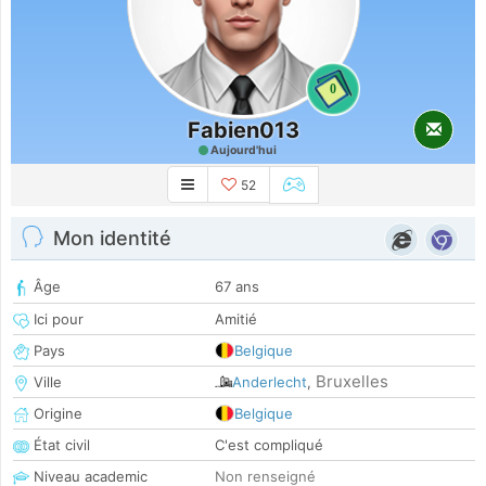
0
Fabien013
Aujourd'hui
52
Mon identité
Âge
67 ans
Ici pour
Amitié
Pays
Belgique
Bruxelles
Ville
Anderlecht
,
Origine
Belgique
État civil
C'est compliqué
Niveau academic
Non renseigné