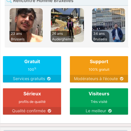
Rencontre Homme Bruxelles
23 ans
26 ans
34 ans
Brussels
Auderghem
Brussels
Gratuit
Support
%
100
100% gratuit
Services gratuits
Modérateurs à l'écoute
Sérieux
Visiteurs
profils de qualité
Très visité
Qualité confirmée
Le meilleur