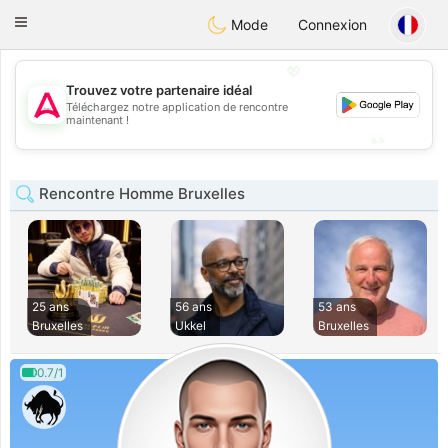
Tantôt
Toggle
Mode
Connexion
navigation
💖
Trouvez votre partenaire idéal
💖
Téléchargez notre application de rencontre
maintenant !
💕
💕
Rencontre Homme Bruxelles
25 ans
56 ans
53 ans
Bruxelles
Ukkel
Bruxelles
0.7/1