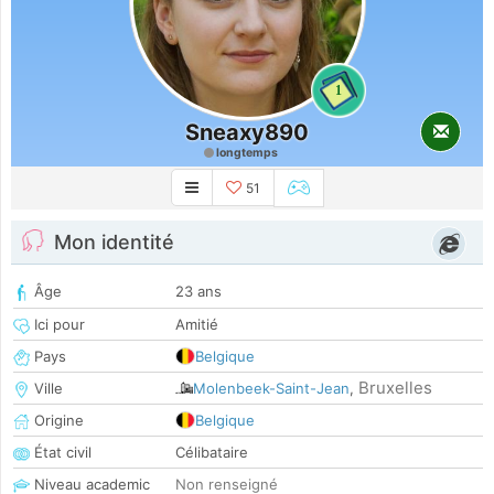
1
Sneaxy890
longtemps
51
Mon identité
Âge
23 ans
Ici pour
Amitié
Pays
Belgique
Bruxelles
Ville
Molenbeek-Saint-Jean
,
Origine
Belgique
État civil
Célibataire
Niveau academic
Non renseigné