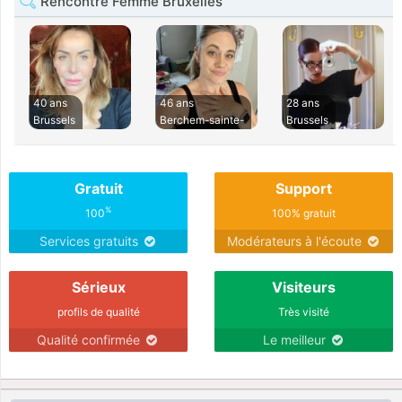
Rencontre Femme Bruxelles
40 ans
46 ans
28 ans
Brussels
Berchem-sainte-
Brussels
Gratuit
Support
%
100
100% gratuit
Services gratuits
Modérateurs à l'écoute
Sérieux
Visiteurs
profils de qualité
Très visité
Qualité confirmée
Le meilleur