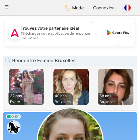
Tantôt
Toggle
Mode
Connexion
navigation
💖
Trouvez votre partenaire idéal
Téléchargez notre application de rencontre
💖
maintenant !
💕
💕
Rencontre Femme Bruxelles
32 ans
40 ans
38 ans
Evere
Bruxelles
Bruxelles
0.8/1