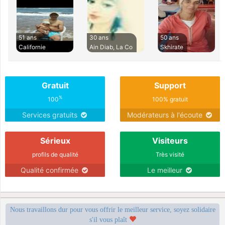
51 ans
30 ans
50 ans
Californie
Ain Diab, La Co
Skhirate
Gratuit
Support
%
100
100% gratuit
Services gratuits
Modérateurs à l'écoute
Sérieux
Visiteurs
profils de qualité
Très visité
Qualité confirmée
Le meilleur
Nous travaillons dur pour vous offrir le meilleur service, soyez solidaire
s'il vous plaît