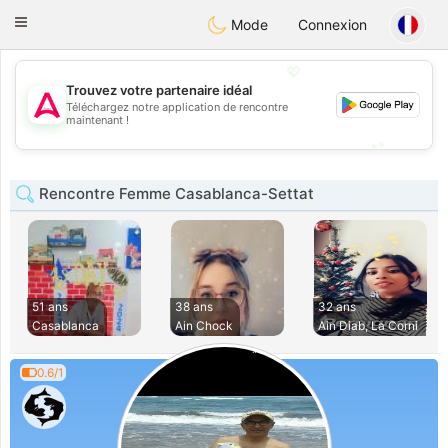
Tantôt
Toggle
Mode
Connexion
navigation
💖
Trouvez votre partenaire idéal
Téléchargez notre application de rencontre
💖
maintenant !
💕
💕
Rencontre Femme Casablanca-Settat
51 ans
38 ans
32 ans
Casablanca
Ain Chock
Ain Diab, La Corni
0.6/1