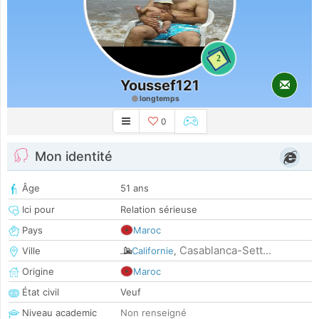
2
Youssef121
longtemps
0
Mon identité
Âge
51 ans
Ici pour
Relation sérieuse
Pays
Maroc
Casablanca-Sett...
Ville
Californie
,
Origine
Maroc
État civil
Veuf
Niveau academic
Non renseigné