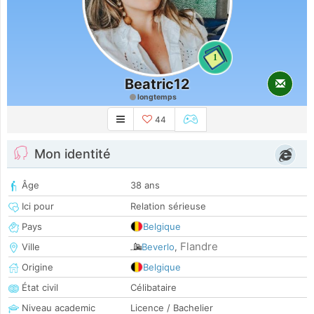
1
Beatric12
longtemps
44
Mon identité
Âge
38 ans
Ici pour
Relation sérieuse
Pays
Belgique
Flandre
Ville
Beverlo
,
Origine
Belgique
État civil
Célibataire
Niveau academic
Licence / Bachelier