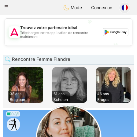
Tantôt
Toggle
Mode
Connexion
navigation
💖
Trouvez votre partenaire idéal
Téléchargez notre application de rencontre
💖
maintenant !
💕
💕
Rencontre Femme Flandre
38 ans
61 ans
46 ans
Borgloon
Schoten
Bruges
0.8/1