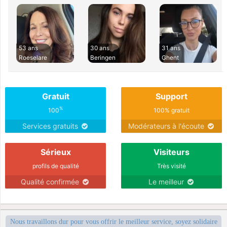
53 ans
30 ans
31 ans
Roeselare
Beringen
Ghent
Gratuit
Support
%
100
100% gratuit
Services gratuits
Modérateurs à l'écoute
Sérieux
Visiteurs
profils de qualité
Très visité
Qualité confirmée
Le meilleur
Nous travaillons dur pour vous offrir le meilleur service, soyez solidaire