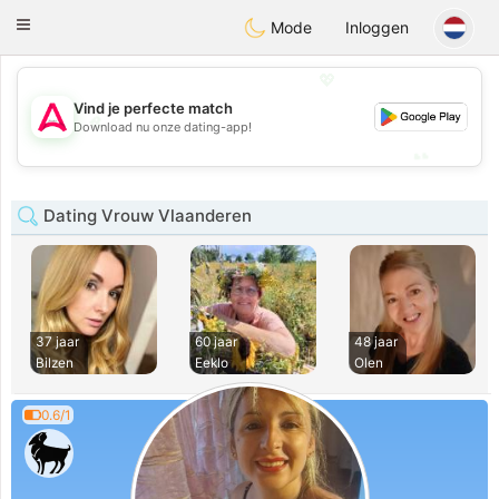
Tantôt
Toggle
Mode
Inloggen
navigation
💖
Vind je perfecte match
💖
Download nu onze dating-app!
💕
💕
Dating Vrouw Vlaanderen
37 jaar
60 jaar
48 jaar
Bilzen
Eeklo
Olen
0.6/1