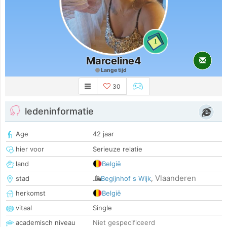
1
Marceline4
Lange tijd
30
ledeninformatie
Age
42 jaar
hier voor
Serieuze relatie
land
België
Vlaanderen
stad
Begijnhof s Wijk
,
herkomst
België
vitaal
Single
academisch niveau
Niet gespecificeerd