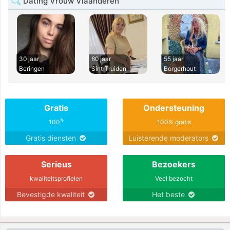
Dating Vrouw Vlaanderen
30 jaar
60 jaar
55 jaar
Beringen
Sint-Truiden
Borgerhout
Gratis
Ondersteuning
%
100
100% gratis
Gratis diensten
Luisterende moderators
Serieus
Bezoekers
kwaliteitsprofielen
Veel bezocht
Bevestigde kwaliteit
Het beste