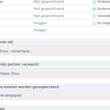
au
Niet gespecificeerd
Kinderen
Niet gespecificeerd
Kindere
Niet gespecificeerd
Verander
Inloggen
De religi
Inloggen
over mij
,Doux , romantique…
mijn partner verwacht
hique, Doux
 die moeten worden gerespecteerd
eria aangepast
ter