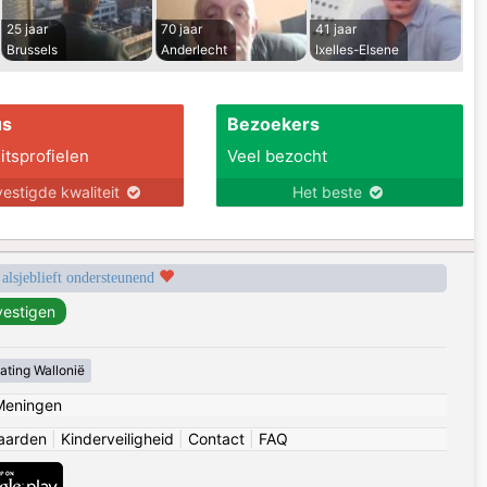
25 jaar
70 jaar
41 jaar
Brussels
Anderlecht
Ixelles-Elsene
us
Bezoekers
itsprofielen
Veel bezocht
estigde kwaliteit
Het beste
 alsjeblieft ondersteunend
ating Wallonië
Meningen
aarden
|
Kinderveiligheid
|
Contact
|
FAQ