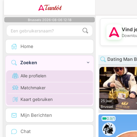
Tantôt
Brussels 2026-08-06 12:18
Vind j
Downloa
Home
Dating Man B
Zoeken
Alle profielen
Matchmaker
Kaart gebruiken
25 jaar
Brussel
Mijn Berichten
0.9/1
Chat