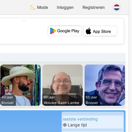
Mode
Inloggen
Registreren
💖
💕
40 jaar
60 jaar
55 jaar
Brussel
Woluwe-Saint-Lambe
Brussel
laatste verbinding
Lange tijd