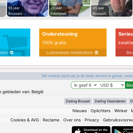
55 jaar
29 jaar
45 jaar
Brussels
Etterbeek
Brussels
Ondersteuning
Serie
100% gratis
kwalite
nsten
Luisterende moderators
Bev
We werken hard om je de beste service te geven, wees
de gebieden van: België
Dating Brussel
Dating Vlaanderen
D
Nieuws
|
Oplichters
|
Winkel
|
Cookies & AVG
|
Reclame
|
Over ons
|
Privacy
|
Gebruiksvoorw