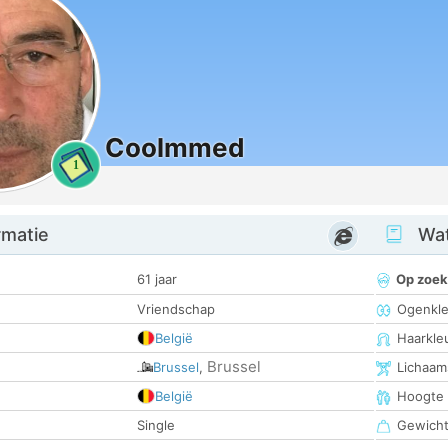
Coolmmed
1
rmatie
Wat
61 jaar
Op zoek
Vriendschap
Ogenkle
België
Haarkle
Brussel
Brussel
,
Lichaam
België
Hoogte
Single
Gewich