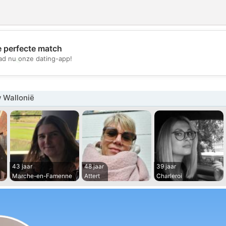
e perfecte match
💖
d nu onze dating-app!
💕
 Wallonië
43 jaar
48 jaar
39 jaar
Marche-en-Famenne
Attert
Charleroi