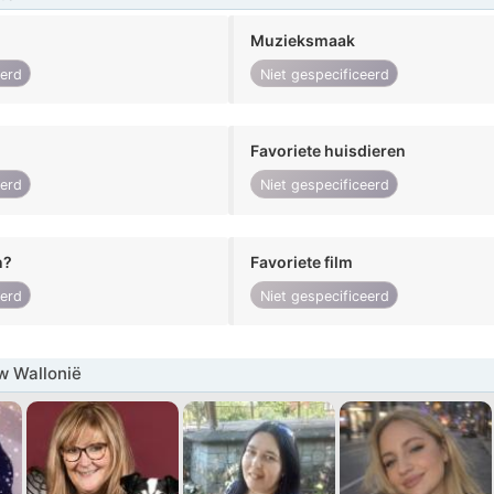
Muzieksmaak
eerd
Niet gespecificeerd
Favoriete huisdieren
eerd
Niet gespecificeerd
n?
Favoriete film
eerd
Niet gespecificeerd
w Wallonië