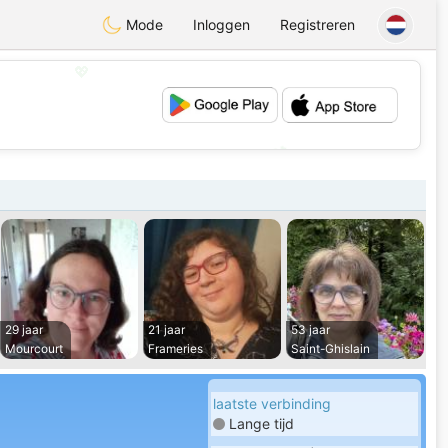
Mode
Inloggen
Registreren
💖
💕
29 jaar
21 jaar
53 jaar
Mourcourt
Frameries
Saint-Ghislain
laatste verbinding
Lange tijd