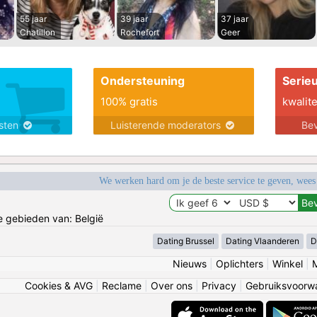
55 jaar
39 jaar
37 jaar
Chatillon
Rochefort
Geer
Ondersteuning
Serie
100% gratis
kwalite
nsten
Luisterende moderators
Bev
We werken hard om je de beste service te geven, wees
de gebieden van: België
Dating Brussel
Dating Vlaanderen
D
Nieuws
|
Oplichters
|
Winkel
|
Cookies & AVG
|
Reclame
|
Over ons
|
Privacy
|
Gebruiksvoorw