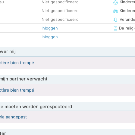
au
Niet gespecificeerd
Kinderen
Niet gespecificeerd
Kindere
Niet gespecificeerd
Verander
Inloggen
De religi
Inloggen
over mij
ctère bien trempé
mijn partner verwacht
ctère bien trempé
 die moeten worden gerespecteerd
eria aangepast
ter