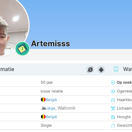
Artemisss
1
rmatie
Wat
50 jaar
Op zoek
losse relatie
Ogenkle
België
Haarkle
Wallonië
Liège
,
Lichaam
België
Hoogte
Single
Gewich