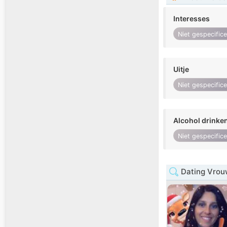
Interesses
Niet gespecific
Uitje
Niet gespecific
Alcohol drinke
Niet gespecific
Dating Vrou