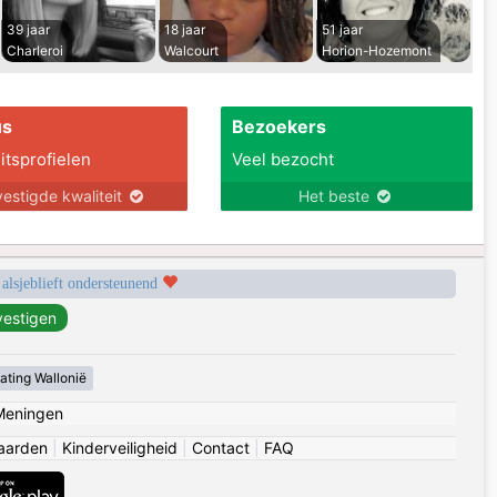
39 jaar
18 jaar
51 jaar
Charleroi
Walcourt
Horion-Hozemont
us
Bezoekers
itsprofielen
Veel bezocht
estigde kwaliteit
Het beste
 alsjeblieft ondersteunend
ating Wallonië
Meningen
aarden
|
Kinderveiligheid
|
Contact
|
FAQ