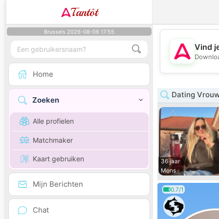
Tantôt
Brussels 2026-08-06 17:55
Vind j
Downloa
Home
Dating Vrouw
Zoeken
Alle profielen
Matchmaker
Kaart gebruiken
36 jaar
Mons
Mijn Berichten
0.7/1
Chat