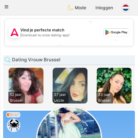
Tantôt
Toggle
Mode
Inloggen
navigation
💖
💖
Vind je perfecte match
Download nu onze dating-app!
💕
💕
Dating Vrouw Brussel
52 jaar
37 jaar
33 jaar
Brussel
Uccle
Brussel
0.6/1