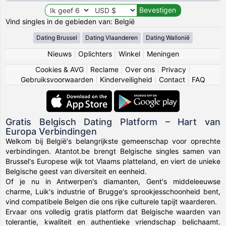
Vind singles in de gebieden van: België
Dating Brussel
Dating Vlaanderen
Dating Wallonië
Nieuws
|
Oplichters
|
Winkel
|
Meningen
Cookies & AVG
|
Reclame
|
Over ons
|
Privacy
|
Gebruiksvoorwaarden
|
Kinderveiligheid
|
Contact
|
FAQ
Gratis Belgisch Dating Platform – Hart van
Europa Verbindingen
Welkom bij België's belangrijkste gemeenschap voor oprechte
verbindingen. Atantot.be brengt Belgische singles samen van
Brussel's Europese wijk tot Vlaams platteland, en viert de unieke
Belgische geest van diversiteit en eenheid.
Of je nu in Antwerpen's diamanten, Gent's middeleeuwse
charme, Luik's industrie of Brugge's sprookjesschoonheid bent,
vind compatibele Belgen die ons rijke culturele tapijt waarderen.
Ervaar ons volledig gratis platform dat Belgische waarden van
tolerantie, kwaliteit en authentieke vriendschap belichaamt.