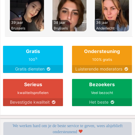
39 jaar
38 jaar
36 jaar
Brussels
Brussels
Anderlecht
Gratis
Ondersteuning
%
100
100% gratis
Gratis diensten
Luisterende moderators
Serieus
Bezoekers
kwaliteitsprofielen
Veel bezocht
Bevestigde kwaliteit
Het beste
We werken hard om je de beste service te geven, wees alsjeblieft
ondersteunend