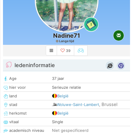
1
Nadine71
Lange tijd
39
ledeninformatie
Age
37 jaar
hier voor
Serieuze relatie
land
België
Brussel
stad
Woluwe-Saint-Lambert
,
herkomst
België
vitaal
Single
academisch niveau
Niet gespecificeerd