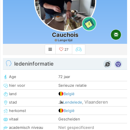
1
Cauchois
Lange tijd
27
ledeninformatie
Age
72 jaar
hier voor
Serieuze relatie
land
België
Vlaanderen
stad
Lendelede
,
herkomst
België
vitaal
Gescheiden
academisch niveau
Niet gespecificeerd