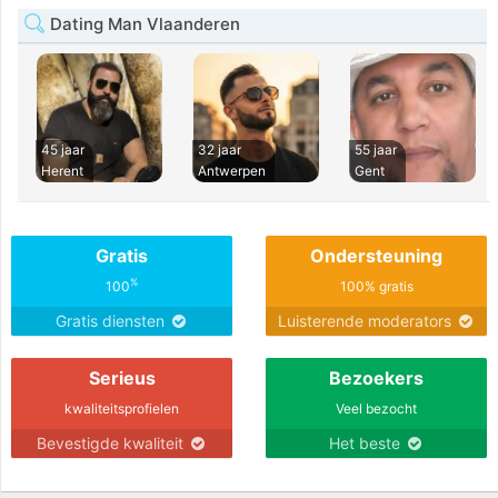
Dating Man Vlaanderen
45 jaar
32 jaar
55 jaar
Herent
Antwerpen
Gent
Gratis
Ondersteuning
%
100
100% gratis
Gratis diensten
Luisterende moderators
Serieus
Bezoekers
kwaliteitsprofielen
Veel bezocht
Bevestigde kwaliteit
Het beste