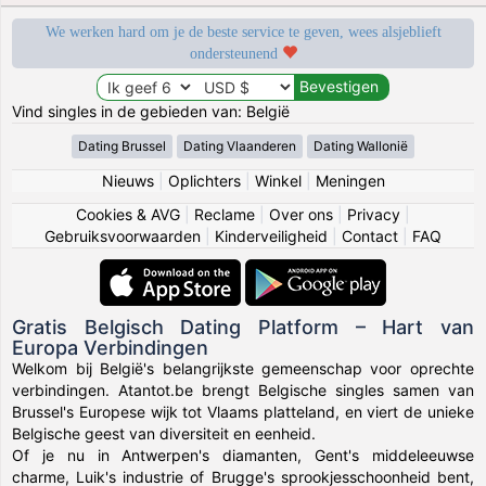
We werken hard om je de beste service te geven, wees alsjeblieft
ondersteunend
Vind singles in de gebieden van: België
Dating Brussel
Dating Vlaanderen
Dating Wallonië
Nieuws
|
Oplichters
|
Winkel
|
Meningen
Cookies & AVG
|
Reclame
|
Over ons
|
Privacy
|
Gebruiksvoorwaarden
|
Kinderveiligheid
|
Contact
|
FAQ
Gratis Belgisch Dating Platform – Hart van
Europa Verbindingen
Welkom bij België's belangrijkste gemeenschap voor oprechte
verbindingen. Atantot.be brengt Belgische singles samen van
Brussel's Europese wijk tot Vlaams platteland, en viert de unieke
Belgische geest van diversiteit en eenheid.
Of je nu in Antwerpen's diamanten, Gent's middeleeuwse
charme, Luik's industrie of Brugge's sprookjesschoonheid bent,