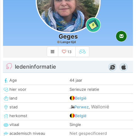
0
Geges
Lange tijd
13
ledeninformatie
Age
44 jaar
hier voor
Serieuze relatie
land
België
Wallonië
stad
Perwez
,
herkomst
België
vitaal
Single
academisch niveau
Niet gespecificeerd