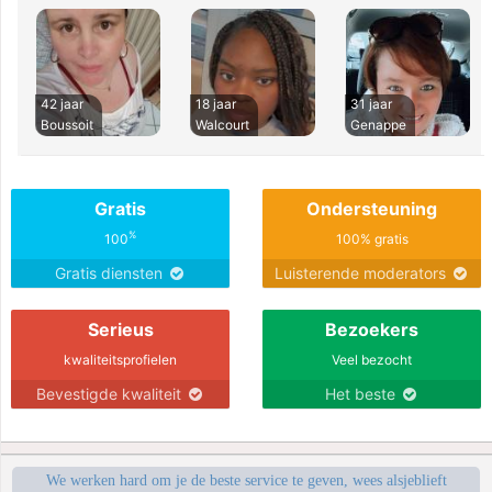
42 jaar
18 jaar
31 jaar
Boussoit
Walcourt
Genappe
Gratis
Ondersteuning
%
100
100% gratis
Gratis diensten
Luisterende moderators
Serieus
Bezoekers
kwaliteitsprofielen
Veel bezocht
Bevestigde kwaliteit
Het beste
We werken hard om je de beste service te geven, wees alsjeblieft