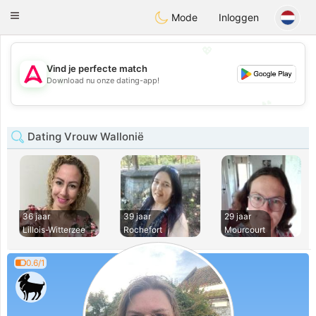
Tantôt
Toggle
Mode
Inloggen
navigation
💖
Vind je perfecte match
💖
Download nu onze dating-app!
💕
💕
Dating Vrouw Wallonië
36 jaar
39 jaar
29 jaar
Lillois-Witterzee
Rochefort
Mourcourt
0.6/1