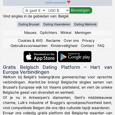
ondersteunend
Vind singles in de gebieden van: België
Dating Brussel
Dating Vlaanderen
Dating Wallonië
Nieuws
|
Oplichters
|
Winkel
|
Meningen
Cookies & AVG
|
Reclame
|
Over ons
|
Privacy
|
Gebruiksvoorwaarden
|
Kinderveiligheid
|
Contact
|
FAQ
Gratis Belgisch Dating Platform – Hart van
Europa Verbindingen
Welkom bij België's belangrijkste gemeenschap voor oprechte
verbindingen. Atantot.be brengt Belgische singles samen van
Brussel's Europese wijk tot Vlaams platteland, en viert de unieke
Belgische geest van diversiteit en eenheid.
Of je nu in Antwerpen's diamanten, Gent's middeleeuwse
charme, Luik's industrie of Brugge's sprookjesschoonheid bent,
vind compatibele Belgen die ons rijke culturele tapijt waarderen.
Ervaar ons volledig gratis platform dat Belgische waarden van