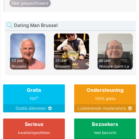
Niet gespecificeerd
Dating Man Brussel
53 jaar
25 jaar
60 jaar
Brussels
Brussels
Woluwe-Saint-La
Gratis
Ondersteuning
%
100
100% gratis
Gratis diensten
Luisterende moderators
Serieus
Bezoekers
kwaliteitsprofielen
Veel bezocht