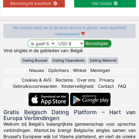
Bevestigde kwaliteit
Het beste
We werken hard om je de beste service te geven, wees alsjeblieft
ondersteunend
Vind singles in de gebieden van: België
Dating Brussel
Dating Vlaanderen
Dating Wallonië
Nieuws
|
Oplichters
|
Winkel
|
Meningen
Cookies & AVG
|
Reclame
|
Over ons
|
Privacy
|
Gebruiksvoorwaarden
|
Kinderveiligheid
|
Contact
|
FAQ
Gratis Belgisch Dating Platform – Hart van
Europa Verbindingen
Welkom bij België's belangrijkste gemeenschap voor oprechte
verbindingen. Atantot.be brengt Belgische singles samen van
Brussel's Europese wijk tot Vlaams platteland, en viert de unieke