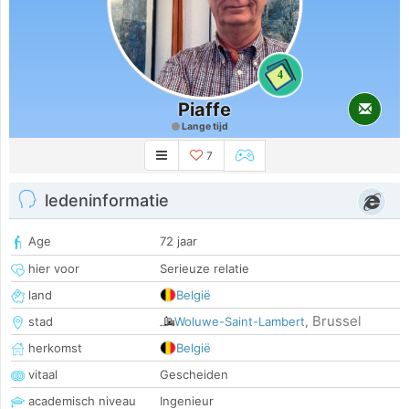
4
Piaffe
Lange tijd
7
ledeninformatie
Age
72 jaar
hier voor
Serieuze relatie
land
België
Brussel
stad
Woluwe-Saint-Lambert
,
herkomst
België
vitaal
Gescheiden
academisch niveau
Ingenieur