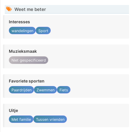
Weet me beter
Interesses
wandelingen
Sport
Muzieksmaak
Niet gespecificeerd
Favoriete sporten
Paardrijden
Zwemmen
Fiets
Uitje
Met familie
Tussen vrienden