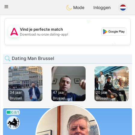
Tantôt
Toggle
Mode
Inloggen
navigation
💖
Vind je perfecte match
💖
Download nu onze dating-app!
💕
💕
Dating Man Brussel
34 jaar
47 jaar
20 jaar
Brussel
Brussel
Brussel
0.8/1