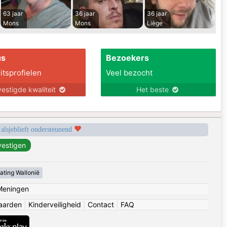
63 jaar
36 jaar
36 jaar
Mons
Mons
Liège
us
Bezoekers
itsprofielen
Veel bezocht
estigde kwaliteit
Het beste
 alsjeblieft ondersteunend
ating Wallonië
Meningen
aarden
|
Kinderveiligheid
|
Contact
|
FAQ