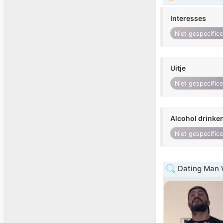
Interesses
Niet gespecific
Uitje
Niet gespecific
Alcohol drinke
Niet gespecific
Dating Man 