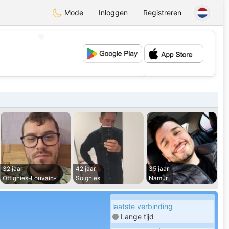
Mode
Inloggen
Registreren
💖
💕
32 jaar
42 jaar
35 jaar
Ottignies-Louvain-
Soignies
Namur
laatste verbinding
Lange tijd