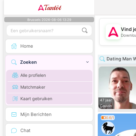
Tantôt
Brussels 2026-08-06 13:29
Vind j
Downloa
Home
Dating Man W
Zoeken
Alle profielen
Matchmaker
Kaart gebruiken
47 jaar
Couvin
Mijn Berichten
0.6/1
Chat