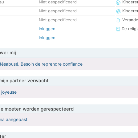
au
Niet gespecificeerd
Kinderen
Niet gespecificeerd
Kindere
Niet gespecificeerd
Verander
Inloggen
De religi
Inloggen
over mij
désabusé. Besoin de reprendre confiance
mijn partner verwacht
 joyeuse
 die moeten worden gerespecteerd
eria aangepast
ter