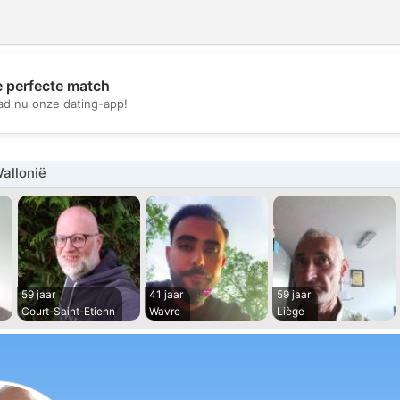
e perfecte match
💖
d nu onze dating-app!
💕
allonië
59 jaar
41 jaar
59 jaar
Court-Saint-Etienn
Wavre
Liège