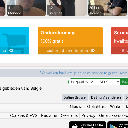
41 jaar
42 jaar
29 jaar
Manage
Soignies
Jambes
Ondersteuning
Serie
100% gratis
kwalite
nsten
Luisterende moderators
Bev
We werken hard om je de beste service te geven, wees
de gebieden van: België
Dating Brussel
Dating Vlaanderen
D
Nieuws
|
Oplichters
|
Winkel
|
Cookies & AVG
|
Reclame
|
Over ons
|
Privacy
|
Gebruiksvoorw