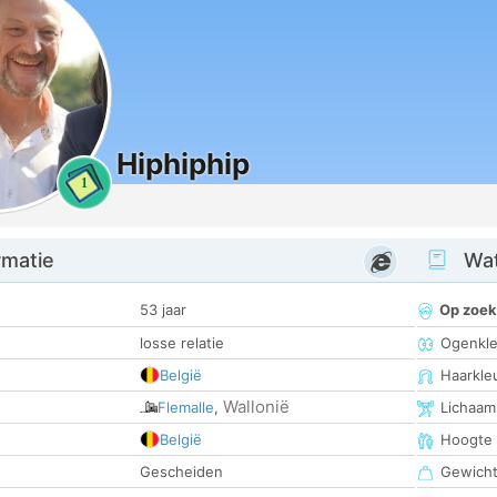
Hiphiphip
1
rmatie
Wat
53 jaar
Op zoek
losse relatie
Ogenkle
België
Haarkle
Wallonië
Flemalle
,
Lichaam
België
Hoogte
Gescheiden
Gewich