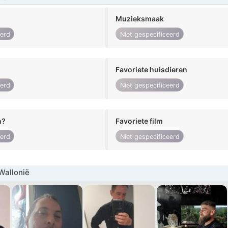
Muzieksmaak
eerd
Niet gespecificeerd
Favoriete huisdieren
eerd
Niet gespecificeerd
n?
Favoriete film
eerd
Niet gespecificeerd
Wallonië