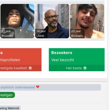
22 jaar
56 jaar
23 jaar
Brussels
Ukkel
Brussels
us
Bezoekers
itsprofielen
Veel bezocht
estigde kwaliteit
Het beste
 alsjeblieft ondersteunend
ating Wallonië