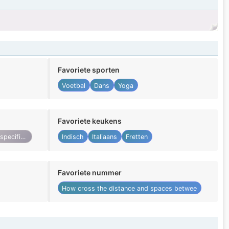
Favoriete sporten
Voetbal
Dans
Yoga
Favoriete keukens
Niet gespecificeerd
Indisch
Italiaans
Fretten
Favoriete nummer
How cross the distance and spaces betwee