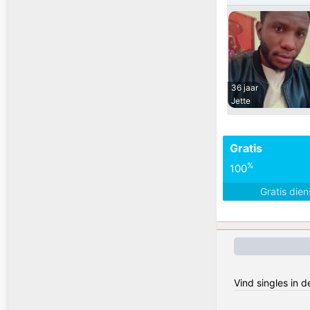
36 jaar
Jette
Gratis
%
100
Gratis die
Vind singles in 