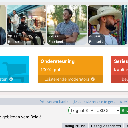
20 jaar
29 jaar
40 jaar
Brussels
Etterbeek
Brussels
Ondersteuning
Serie
100% gratis
kwalite
nsten
Luisterende moderators
Bev
We werken hard om je de beste service te geven, wees
de gebieden van: België
Dating Brussel
Dating Vlaanderen
D