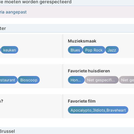
 die moeten worden gerespecteerd
eria aangepast
ter
Muzieksmaak
keuken
Blues
Pop Rock
Jazz
Favoriete huisdieren
staurant
Bioscoop
Honden
Niet gespecificeerd
n?
Favoriete film
Apocalypto,3Idiots,Braveheart
Brussel