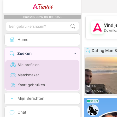
Tantôt
Brussels 2026-08-09 09:53
Vind j
Downloa
Home
Dating Man B
Zoeken
Alle profielen
Matchmaker
Kaart gebruiken
34 jaar
Schaerbeek
Mijn Berichten
0.8/1
Chat