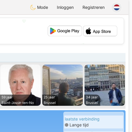
Mode
Inloggen
Registreren
💖
💕
59 jaar
25 jaar
34 jaar
Saint-Josse-ten-No
Brussel
Brussel
laatste verbinding
Lange tijd