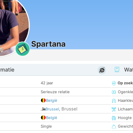
Spartana
5
rmatie
Wat
42 jaar
Op zoek
Serieuze relatie
Ogenkle
België
Haarkle
Brussel
Brussel
,
Lichaam
België
Hoogte
Single
Gewich