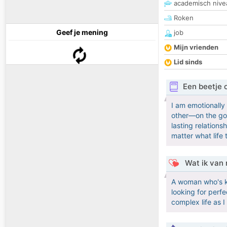
academisch nive
Roken
Geef je mening
job
Mijn vrienden
Lid sinds
Een beetje 
I am emotionally 
other—on the goo
lasting relation
matter what life 
Wat ik van 
A woman who's ki
looking for perf
complex life as I