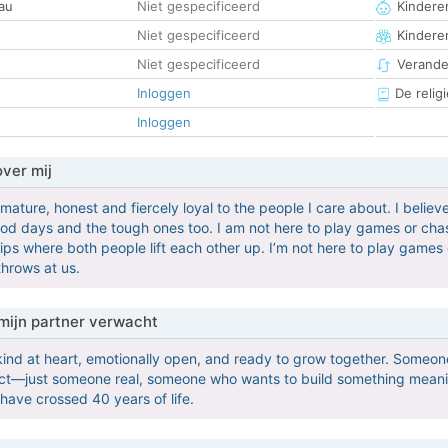
au
Niet gespecificeerd
Kinderen
Niet gespecificeerd
Kindere
Niet gespecificeerd
Verander
Inloggen
De religi
Inloggen
over mij
mature, honest and fiercely loyal to the people I care about. I believ
d days and the tough ones too. I am not here to play games or cha
ships where both people lift each other up. I’m not here to play game
throws at us.
mijn partner verwacht
nd at heart, emotionally open, and ready to grow together. Someone
ect—just someone real, someone who wants to build something meanin
 have crossed 40 years of life.