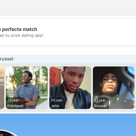
e perfecte match
💖
d nu onze dating-app!
💕
russel
29 jaar
36 jaar
22 jaar
Etterbeek
Jette
Brussel