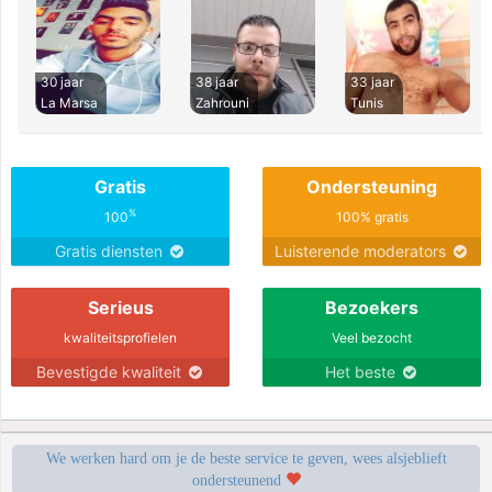
30 jaar
38 jaar
33 jaar
La Marsa
Zahrouni
Tunis
Gratis
Ondersteuning
%
100
100% gratis
Gratis diensten
Luisterende moderators
Serieus
Bezoekers
kwaliteitsprofielen
Veel bezocht
Bevestigde kwaliteit
Het beste
We werken hard om je de beste service te geven, wees alsjeblieft
ondersteunend