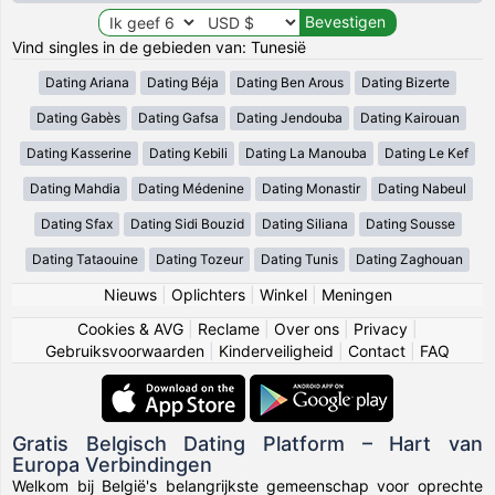
Vind singles in de gebieden van: Tunesië
Dating Ariana
Dating Béja
Dating Ben Arous
Dating Bizerte
Dating Gabès
Dating Gafsa
Dating Jendouba
Dating Kairouan
Dating Kasserine
Dating Kebili
Dating La Manouba
Dating Le Kef
Dating Mahdia
Dating Médenine
Dating Monastir
Dating Nabeul
Dating Sfax
Dating Sidi Bouzid
Dating Siliana
Dating Sousse
Dating Tataouine
Dating Tozeur
Dating Tunis
Dating Zaghouan
Nieuws
|
Oplichters
|
Winkel
|
Meningen
Cookies & AVG
|
Reclame
|
Over ons
|
Privacy
|
Gebruiksvoorwaarden
|
Kinderveiligheid
|
Contact
|
FAQ
Gratis Belgisch Dating Platform – Hart van
Europa Verbindingen
Welkom bij België's belangrijkste gemeenschap voor oprechte