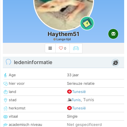
4
Haythem51
Lange tijd
0
ledeninformatie
Age
33 jaar
hier voor
Serieuze relatie
land
Tunesië
Tunis
stad
Tunis
,
herkomst
Tunesië
vitaal
Single
academisch niveau
Niet gespecificeerd