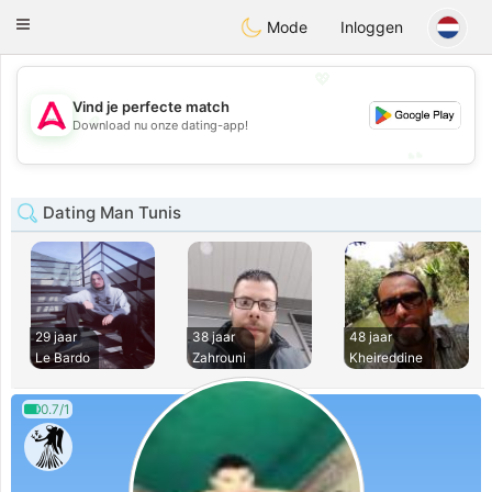
Tantôt
Toggle
Mode
Inloggen
navigation
💖
Vind je perfecte match
💖
Download nu onze dating-app!
💕
💕
Dating Man Tunis
29 jaar
38 jaar
48 jaar
Le Bardo
Zahrouni
Kheireddine
0.7/1