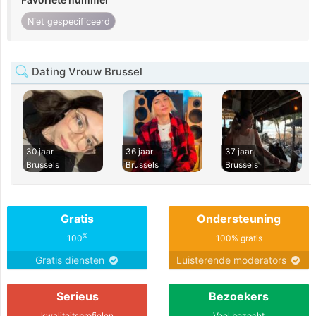
Niet gespecificeerd
Dating Vrouw Brussel
30 jaar
36 jaar
37 jaar
Brussels
Brussels
Brussels
Gratis
Ondersteuning
%
100
100% gratis
Gratis diensten
Luisterende moderators
Serieus
Bezoekers
kwaliteitsprofielen
Veel bezocht