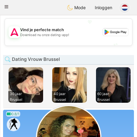
Tantôt
Toggle
Mode
Inloggen
navigation
💖
Vind je perfecte match
💖
Download nu onze dating-app!
💕
💕
Dating Vrouw Brussel
30 jaar
40 jaar
60 jaar
Brussel
Brussel
Brussel
0.8/1