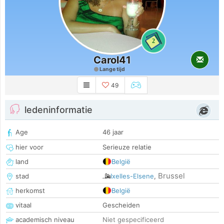
2
Carol41
Lange tijd
49
ledeninformatie
Age
46 jaar
hier voor
Serieuze relatie
land
België
Brussel
stad
Ixelles-Elsene
,
herkomst
België
vitaal
Gescheiden
academisch niveau
Niet gespecificeerd