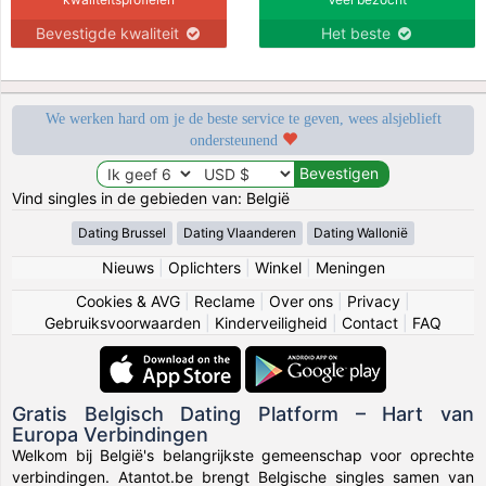
Bevestigde kwaliteit
Het beste
We werken hard om je de beste service te geven, wees alsjeblieft
ondersteunend
Vind singles in de gebieden van: België
Dating Brussel
Dating Vlaanderen
Dating Wallonië
Nieuws
|
Oplichters
|
Winkel
|
Meningen
Cookies & AVG
|
Reclame
|
Over ons
|
Privacy
|
Gebruiksvoorwaarden
|
Kinderveiligheid
|
Contact
|
FAQ
Gratis Belgisch Dating Platform – Hart van
Europa Verbindingen
Welkom bij België's belangrijkste gemeenschap voor oprechte
verbindingen. Atantot.be brengt Belgische singles samen van