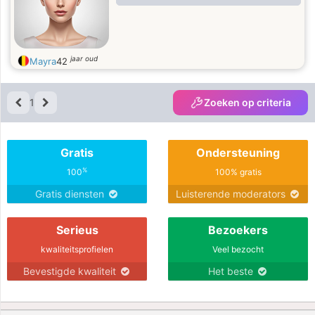
jaar oud
Mayra
42
1
Zoeken op criteria
Gratis
Ondersteuning
%
100
100% gratis
Gratis diensten
Luisterende moderators
Serieus
Bezoekers
kwaliteitsprofielen
Veel bezocht
Bevestigde kwaliteit
Het beste