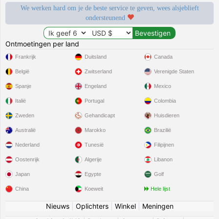
We werken hard om je de beste service te geven, wees alsjeblieft
ondersteunend
Ontmoetingen per land
Frankrijk
Duitsland
Canada
België
Zwitserland
Verenigde Staten
Spanje
Engeland
Mexico
Italië
Portugal
Colombia
Zweden
Gehandicapt
Huisdieren
Australië
Marokko
Brazilië
Nederland
Tunesië
Filipijnen
Oostenrijk
Algerije
Libanon
Japan
Egypte
Golf
China
Koeweit
Hele lijst
Nieuws
|
Oplichters
|
Winkel
|
Meningen