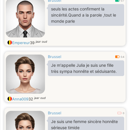
Brussel
0.7
seuls les actes confirment la
sincérité.Quand a la parole ,tout le
monde parle
jaar oud
Empereur
39
Brussel
0.4
Je m'appelle Julia je suis une fille
très sympa honnête et séduisante.
jaar oud
Anna009
32
Brussel
0
Je suis une femme sincère honnête
sérieuse timide