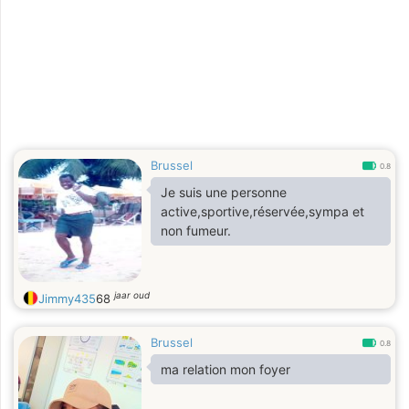
Brussel
0.8
Je suis une personne
active,sportive,réservée,sympa et
non fumeur.
jaar oud
Jimmy435
68
Brussel
0.8
ma relation mon foyer