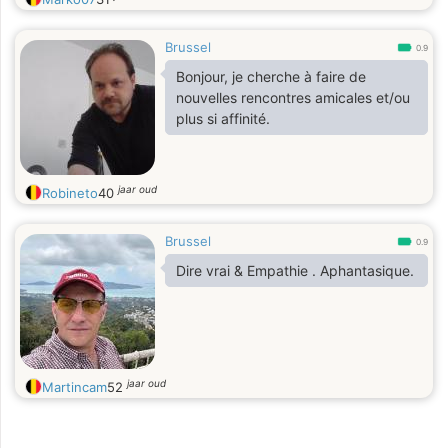
Brussel
0.9
Bonjour, je cherche à faire de
nouvelles rencontres amicales et/ou
plus si affinité.
jaar oud
Robineto
40
Brussel
0.9
Dire vrai & Empathie . Aphantasique.
jaar oud
Martincam
52