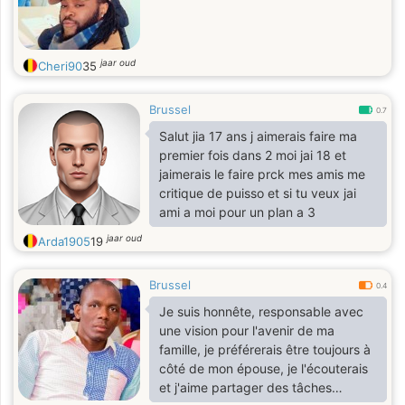
jaar oud
Cheri90
35
Brussel
0.7
Salut jia 17 ans j aimerais faire ma
premier fois dans 2 moi jai 18 et
jaimerais le faire prck mes amis me
critique de puisso et si tu veux jai
ami a moi pour un plan a 3
jaar oud
Arda1905
19
Brussel
0.4
Je suis honnête, responsable avec
une vision pour l'avenir de ma
famille, je préférerais être toujours à
côté de mon épouse, je l'écouterais
et j'aime partager des tâches