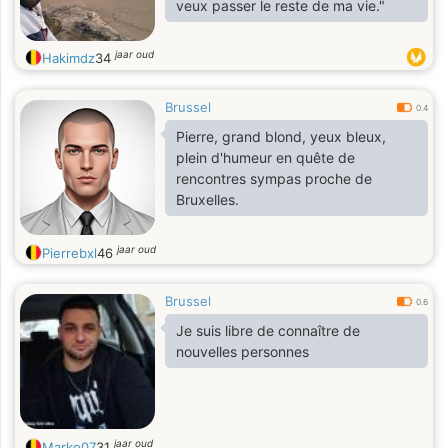
veux passer le reste de ma vie."
jaar oud
Hakimdz
34
Brussel
0.4
Pierre, grand blond, yeux bleux,
plein d'humeur en quête de
rencontres sympas proche de
Bruxelles.
jaar oud
Pierrebxl
46
Brussel
0.6
Je suis libre de connaître de
nouvelles personnes
jaar oud
Marko07
31