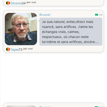
ménagères avec mon partenaire.
jaar oud
Gilcema
34
Brussel
0.9
Je suis naturel, entier,direct mais
nuancé, sans artifices. J’aime les
échanges vrais, calmes,
respectueux, où chacun reste
lui‑même et sans artifices, sincère.
Je cherche une relation stable,
jaar oud
Tagaa
73
honnête, qui se construit
tranquillement et la tendresse, ce
qui fait du bien.