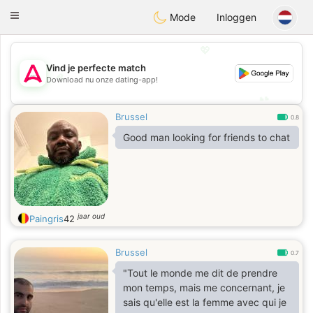
Tantôt
Toggle
Mode
Inloggen
navigation
💖
Vind je perfecte match
💖
Download nu onze dating-app!
💕
💕
Brussel
0.8
Good man looking for friends to chat
jaar oud
Paingris
42
Brussel
0.7
"Tout le monde me dit de prendre
mon temps, mais me concernant, je
sais qu'elle est la femme avec qui je