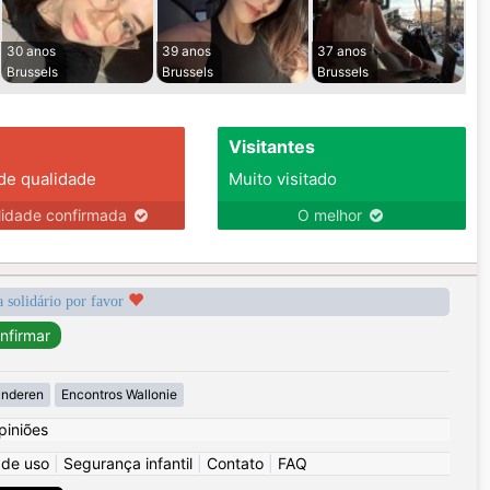
30 anos
39 anos
37 anos
Brussels
Brussels
Brussels
Visitantes
 de qualidade
Muito visitado
lidade confirmada
O melhor
a solidário por favor
anderen
Encontros Wallonie
piniões
 de uso
|
Segurança infantil
|
Contato
|
FAQ