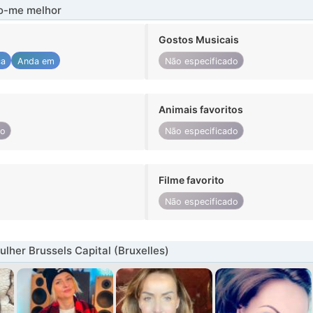
-me melhor
Gostos Musicais
ca
Anda em
Não especificado
Animais favoritos
do
Não especificado
Filme favorito
Não especificado
lher Brussels Capital (Bruxelles)