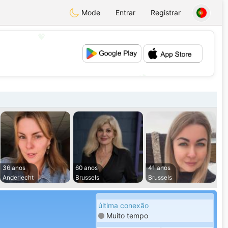
Mode
Entrar
Registrar
💖
💕
36 anos
60 anos
41 anos
Anderlecht
Brussels
Brussels
última conexão
Muito tempo