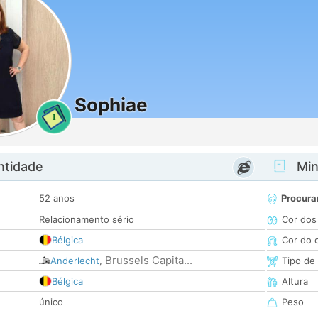
Sophiae
1
ntidade
Minh
52 anos
Procura
Relacionamento sério
Cor dos
Bélgica
Cor do 
Brussels Capita...
Anderlecht
,
Tipo de
Bélgica
Altura
único
Peso