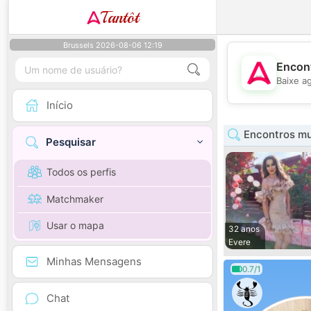
Tantôt
Brussels 2026-08-06 12:19
Encont
Baixe a
Início
Encontros mul
Pesquisar
Todos os perfis
Matchmaker
Usar o mapa
32 anos
Evere
Minhas Mensagens
0.7/1
Chat