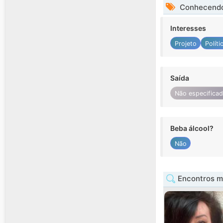
Conhecendo
Interesses
Projeto
Políti
Saída
Não especifica
Beba álcool?
Não
Encontros mu