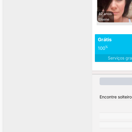
42 anos
Elsene
Grátis
%
100
Serviços gra
Encontre solteiro