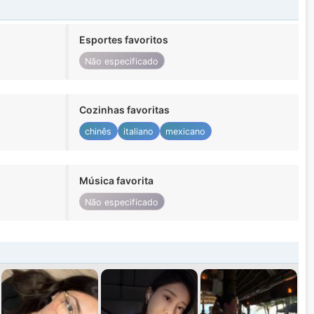
Esportes favoritos
Não especificado
Cozinhas favoritas
chinês
italiano
mexicano
Música favorita
Não especificado