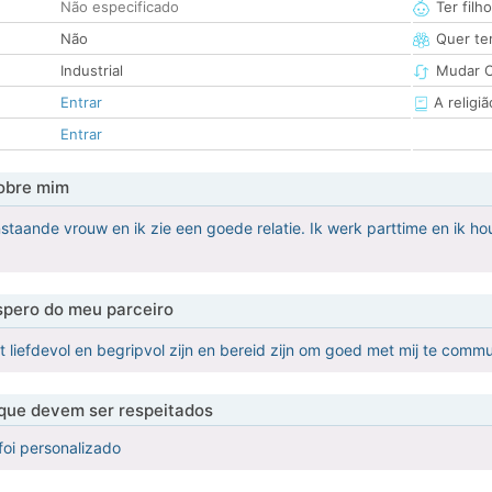
Não especificado
Ter filh
Não
Quer ter
Industrial
Mudar C
Entrar
A religiã
Entrar
obre mim
nstaande vrouw en ik zie een goede relatie. Ik werk parttime en ik h
pero do meu parceiro
t liefdevol en begripvol zijn en bereid zijn om goed met mij te comm
 que devem ser respeitados
foi personalizado