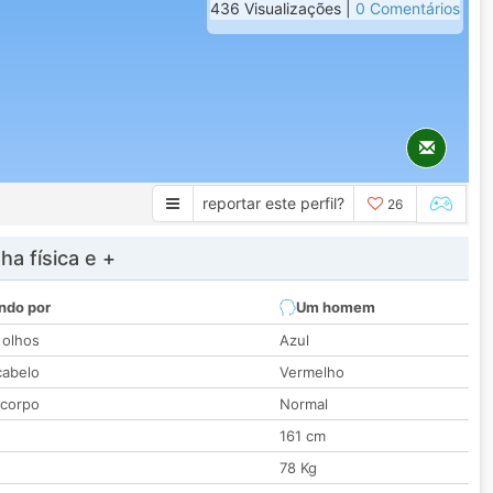
436 Visualizações |
0 Comentários
reportar este perfil?
26
a física e +
ndo por
Um homem
 olhos
Azul
cabelo
Vermelho
 corpo
Normal
161 cm
78 Kg