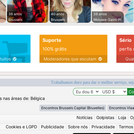
36 anos
40 anos
36 anos
Brussels
Brussels
Woluwe-Saint-Pi
Suporte
Sério
100% grátis
perfis
tuitos
Moderadores que escutam
Qua
Trabalhamos duro para dar o melhor serviço, sej
s nas áreas de: Bélgica
Encontros Brussels Capital (Bruxelles)
Encontros Vla
Notícias
|
Golpistas
|
Loja
|
O
Cookies e LGPD
|
Publicidade
|
Sobre nós
|
Privacidade
|
Termos