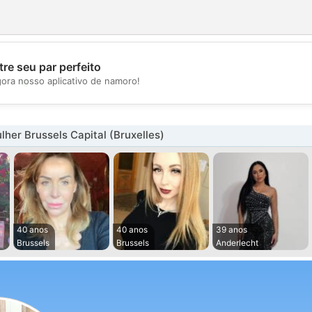
re seu par perfeito
💖
gora nosso aplicativo de namoro!
💕
her Brussels Capital (Bruxelles)
40 anos
40 anos
39 anos
Brussels
Brussels
Anderlecht