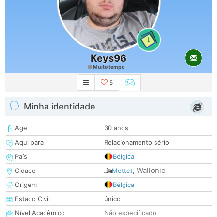
1
Keys96
Muito tempo
5
Minha identidade
Age
30 anos
Aqui para
Relacionamento sério
País
Bélgica
Wallonie
Cidade
Mettet
,
Origem
Bélgica
Estado Civil
único
Nível Acadêmico
Não especificado