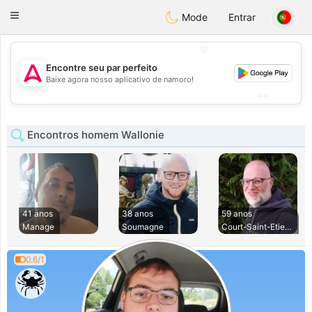
Tantôt
Toggle
Mode
Entrar
navigation
💖
Encontre seu par perfeito
💖
Baixe agora nosso aplicativo de namoro!
💕
💕
Encontros homem Wallonie
41 anos
38 anos
59 anos
Manage
Soumagne
Court-Saint-Etienn
0.6/1