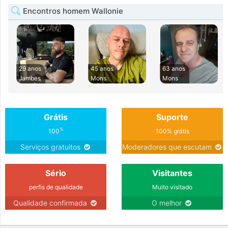
Encontros homem Wallonie
29 anos
45 anos
63 anos
Jambes
Mons
Mons
Grátis
Suporte
%
100
100% grátis
Serviços gratuitos
Moderadores que escutam
Sério
Visitantes
perfis de qualidade
Muito visitado
Qualidade confirmada
O melhor