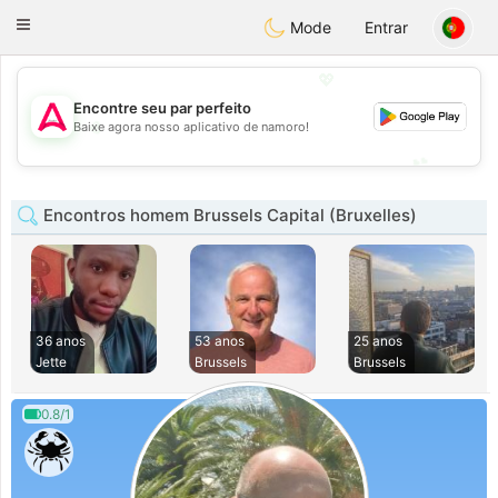
Tantôt
Toggle
Mode
Entrar
navigation
💖
Encontre seu par perfeito
💖
Baixe agora nosso aplicativo de namoro!
💕
💕
Encontros homem Brussels Capital (Bruxelles)
36 anos
53 anos
25 anos
Jette
Brussels
Brussels
0.8/1