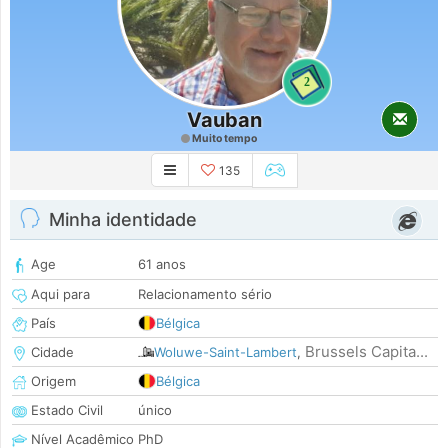
2
Vauban
Muito tempo
135
Minha identidade
Age
61 anos
Aqui para
Relacionamento sério
País
Bélgica
Brussels Capita...
Cidade
Woluwe-Saint-Lambert
,
Origem
Bélgica
Estado Civil
único
Nível Acadêmico
PhD