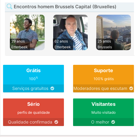
Encontros homem Brussels Capital (Bruxelles)
29 anos
62 anos
25 anos
Etterbeek
Etterbeek
Brussels
Grátis
Suporte
%
100
100% grátis
Serviços gratuitos
Moderadores que escutam
Sério
Visitantes
perfis de qualidade
Muito visitado
Qualidade confirmada
O melhor