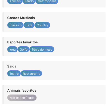
Animais
Lendo
Gastronomia
Gostos Musicais
Clássico
Jazz
Country
Esportes favoritos
Ioga
Golfe
Tênis de mesa
Saída
Teatro
Restaurante
Animais favoritos
Não especificado