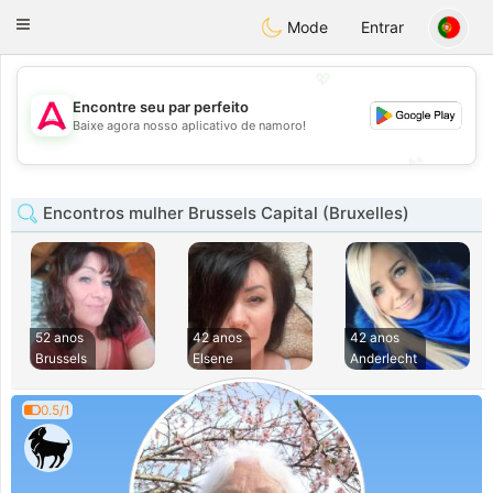
Tantôt
Toggle
Mode
Entrar
navigation
💖
Encontre seu par perfeito
💖
Baixe agora nosso aplicativo de namoro!
💕
💕
Encontros mulher Brussels Capital (Bruxelles)
52 anos
42 anos
42 anos
Brussels
Elsene
Anderlecht
0.5/1