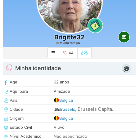
3
Brigitte32
Muito tempo
44
Minha identidade
Age
62 anos
Aqui para
Amizade
País
Bélgica
Brussels Capita...
Cidade
Brussels
,
Origem
Bélgica
Estado Civil
Viúvo
Nível Acadêmico
Não especificado