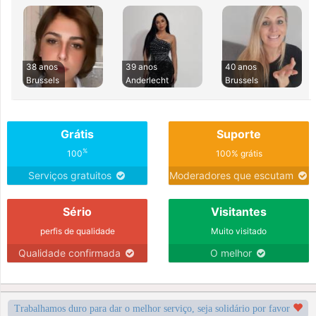
38 anos
39 anos
40 anos
Brussels
Anderlecht
Brussels
Grátis
Suporte
%
100
100% grátis
Serviços gratuitos
Moderadores que escutam
Sério
Visitantes
perfis de qualidade
Muito visitado
Qualidade confirmada
O melhor
Trabalhamos duro para dar o melhor serviço, seja solidário por favor