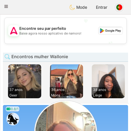
Tantôt
Toggle
Mode
Entrar
navigation
💖
Encontre seu par perfeito
💖
Baixe agora nosso aplicativo de namoro!
💕
💕
Encontros mulher Wallonie
37 anos
36 anos
38 anos
Geer
Mons
Liège
0.8/1