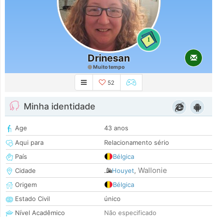
1
Drinesan
Muito tempo
52
Minha identidade
Age
43 anos
Aqui para
Relacionamento sério
País
Bélgica
Wallonie
Cidade
Houyet
,
Origem
Bélgica
Estado Civil
único
Nível Acadêmico
Não especificado