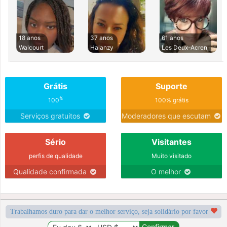
18 anos
37 anos
61 anos
Walcourt
Halanzy
Les Deux-Acren
Grátis
Suporte
%
100
100% grátis
Serviços gratuitos
Moderadores que escutam
Sério
Visitantes
perfis de qualidade
Muito visitado
Qualidade confirmada
O melhor
Trabalhamos duro para dar o melhor serviço, seja solidário por favor