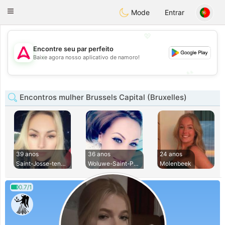
Tantôt
Toggle
Mode
Entrar
navigation
💖
Encontre seu par perfeito
💖
Baixe agora nosso aplicativo de namoro!
💕
💕
Encontros mulher Brussels Capital (Bruxelles)
39 anos
36 anos
24 anos
Saint-Josse-ten-No
Woluwe-Saint-Pierr
Molenbeek
0.7/1