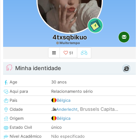
4
4txsqbikuo
Muito tempo
51
Minha identidade
Age
30 anos
Aqui para
Relacionamento sério
País
Bélgica
Brussels Capita...
Cidade
Anderlecht
,
Origem
Bélgica
Estado Civil
único
Nível Acadêmico
Não especificado