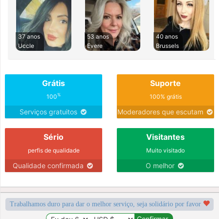
37 anos
53 anos
40 anos
Uccle
Evere
Brussels
Grátis
Suporte
%
100
100% grátis
Serviços gratuitos
Moderadores que escutam
Sério
Visitantes
perfis de qualidade
Muito visitado
Qualidade confirmada
O melhor
Trabalhamos duro para dar o melhor serviço, seja solidário por favor