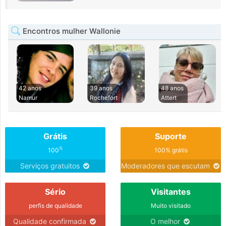
Encontros mulher Wallonie
42 anos
39 anos
48 anos
Namur
Rochefort
Attert
Grátis
Suporte
%
100
100% grátis
Serviços gratuitos
Moderadores que escutam
Sério
Visitantes
perfis de qualidade
Muito visitado
Qualidade confirmada
O melhor