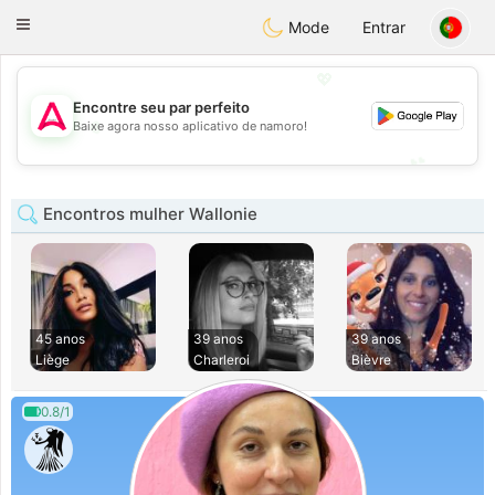
Tantôt
Toggle
Mode
Entrar
navigation
💖
Encontre seu par perfeito
💖
Baixe agora nosso aplicativo de namoro!
💕
💕
Encontros mulher Wallonie
45 anos
39 anos
39 anos
Liège
Charleroi
Bièvre
0.8/1