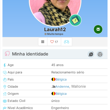
2
Laurah12
Muito tempo
17
Minha identidade
Age
45 anos
Aqui para
Relacionamento sério
País
Bélgica
Wallonie
Cidade
Andenne
,
Origem
Bélgica
Estado Civil
único
Nível Acadêmico
Engenheiro