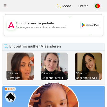
Tantôt
Toggle
Mode
Entrar
navigation
💖
Encontre seu par perfeito
💖
Baixe agora nosso aplicativo de namoro!
💕
💕
Encontros mulher Vlaanderen
37 anos
39 anos
35 anos
Bavegem
Begijnhof s Wijk
Begijnhof s Wijk
0.6/1