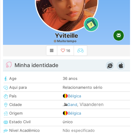
1
Yviteille
Muito tempo
16
Minha identidade
Age
36 anos
Aqui para
Relacionamento sério
País
Bélgica
Vlaanderen
Cidade
Gand
,
Origem
Bélgica
Estado Civil
único
Nível Acadêmico
Não especificado