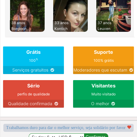
38 anos
33 anos
37 anos
Borgloon
Kontich
Leuven
Grátis
Suporte
%
100
100% grátis
Serviços gratuitos
Moderadores que escutam
Sério
Visitantes
perfis de qualidade
Muito visitado
Qualidade confirmada
O melhor
Trabalhamos duro para dar o melhor serviço, seja solidário por favor