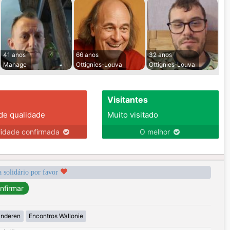
41 anos
66 anos
32 anos
Manage
Ottignies-Louva
Ottignies-Louva
Visitantes
 de qualidade
Muito visitado
lidade confirmada
O melhor
a solidário por favor
anderen
Encontros Wallonie