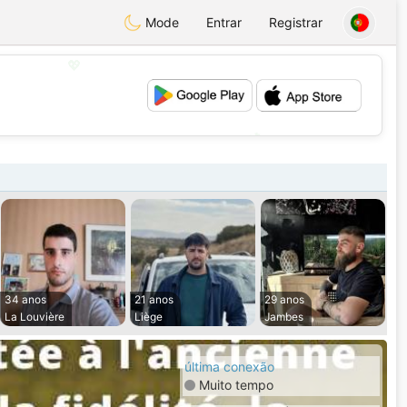
Mode
Entrar
Registrar
💖
💕
34 anos
21 anos
29 anos
La Louvière
Liège
Jambes
última conexão
Muito tempo