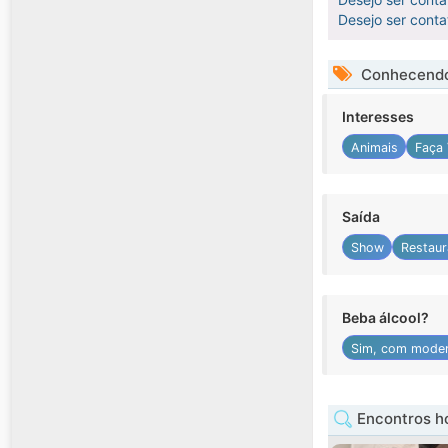
Desejo ser cont
Conhecendo
Interesses
Animais
Faça
Saída
Show
Restaur
Beba álcool?
Sim, com mode
Encontros h