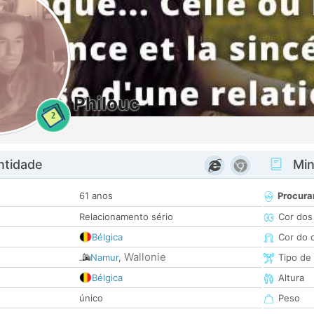
Philouc
2
ntidade
Minh
61 anos
Procura
Relacionamento sério
Cor dos
Bélgica
Cor do 
Wallonie
Namur
,
Tipo de
Bélgica
Altura
único
Peso