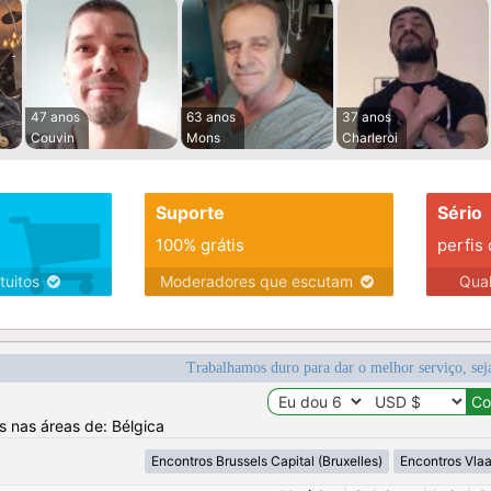
47 anos
63 anos
37 anos
Couvin
Mons
Charleroi
Suporte
Sério
100% grátis
perfis
tuitos
Moderadores que escutam
Qua
Trabalhamos duro para dar o melhor serviço, sej
s nas áreas de: Bélgica
Encontros Brussels Capital (Bruxelles)
Encontros Vla