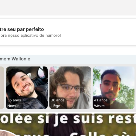
re seu par perfeito
💖
gora nosso aplicativo de namoro!
💕
mem Wallonie
35 anos
36 anos
41 anos
Namur
Liège
Wavre