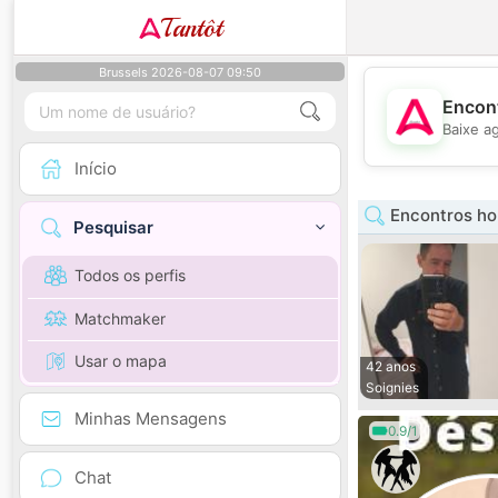
Tantôt
Brussels 2026-08-07 09:50
Encont
Baixe a
Início
Encontros ho
Pesquisar
Todos os perfis
Matchmaker
Usar o mapa
42 anos
Soignies
Minhas Mensagens
0.9/1
Chat