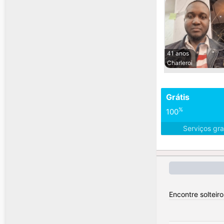
41 anos
Charleroi
Grátis
%
100
Serviços gra
Encontre solteiro