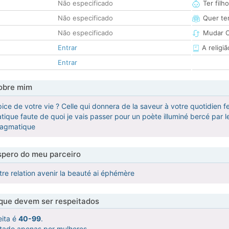
Não especificado
Ter filh
Não especificado
Quer ter
Não especificado
Mudar C
Entrar
A religiã
Entrar
obre mim
épice de votre vie ? Celle qui donnera de la saveur à votre quotidien fer
ique faute de quoi je vais passer pour un poète illuminé bercé par le
ragmatique
pero do meu parceiro
re relation avenir la beauté ai éphémère
 que devem ser respeitados
eita é
40-99
.
atado apenas por mulheres.