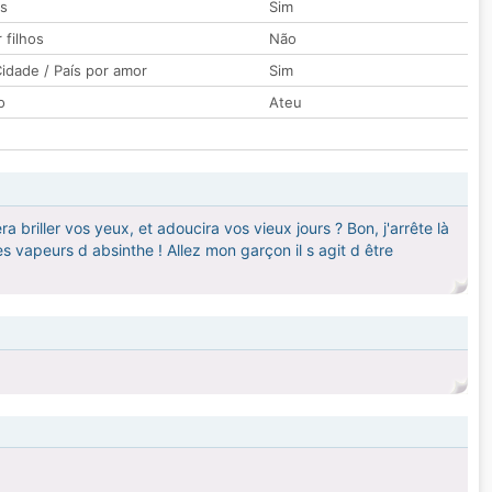
os
Sim
 filhos
Não
idade / País por amor
Sim
o
Ateu
a briller vos yeux, et adoucira vos vieux jours ? Bon, j'arrête là
s vapeurs d absinthe ! Allez mon garçon il s agit d être