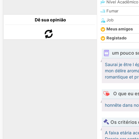
Nível Acadêmico
Fumar
Dê sua opinião
Job
Meus amigos
Registado
um pouco s
Saurai je être l 
mon délire aromat
romantique et p
O que eu es
honnête dans not
Os critérios
A faixa etária ac
Desejo ser cont