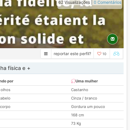
62 Visualizações |
0 Comentários
reportar este perfil?
10
a física e +
ndo por
Uma mulher
 olhos
Castanho
cabelo
Cinza / branco
 corpo
Gordura um pouco
168 cm
73 Kg