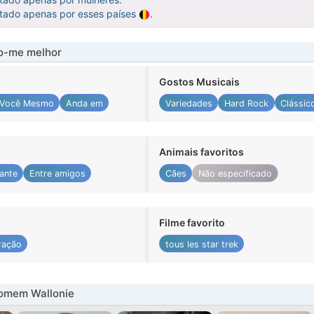
atado apenas por esses países
.
-me melhor
Gostos Musicais
 Você Mesmo
Anda em
Variedades
Hard Rock
Clássic
Animais favoritos
ante
Entre amigos
Cães
Não especificado
Filme favorito
ração
tous les star trek
omem Wallonie