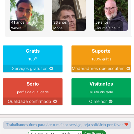
41 anos
36 anos
59 anos
Wavre
Mons
Court-Saint-Eti
Grátis
Suporte
%
100
100% grátis
Serviços gratuitos
Moderadores que escutam
Sério
Visitantes
perfis de qualidade
Muito visitado
Qualidade confirmada
O melhor
Trabalhamos duro para dar o melhor serviço, seja solidário por favor