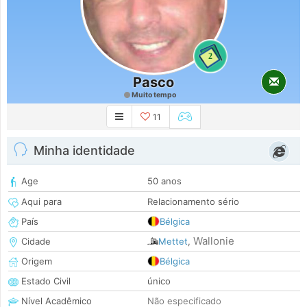
2
Pasco
Muito tempo
11
Minha identidade
Age
50 anos
Aqui para
Relacionamento sério
País
Bélgica
Wallonie
Cidade
Mettet
,
Origem
Bélgica
Estado Civil
único
Nível Acadêmico
Não especificado