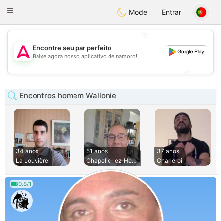
Tantôt
Toggle
Mode
Entrar
navigation
💖
Encontre seu par perfeito
💖
Baixe agora nosso aplicativo de namoro!
💕
💕
Encontros homem Wallonie
34 anos
51 anos
37 anos
La Louvière
Chapelle-lez-Herla
Charleroi
0.8/1